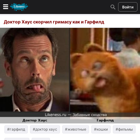
Войти
Новые
Доктор Хаус скорчил гримасу как и Гарфилд
Лучшие
Голосование
Кандидаты
Случайное сходство 👍
Создать сходство
Для публикации необходима авторизация
Поиск
#гарфилд
#доктор хаус
#животные
#кошки
#фильмы