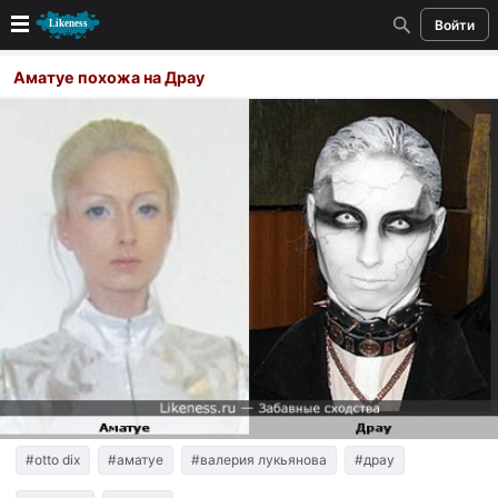
Войти
Новые
Аматуе похожа на Драу
Лучшие
Голосование
Кандидаты
Случайное сходство 👍
Создать сходство
Для публикации необходима авторизация
Поиск
#otto dix
#аматуе
#валерия лукьянова
#драу