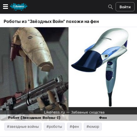
Войти
Новые
Роботы из "Звёздных Войн" похожи на фен
Лучшие
Голосование
Кандидаты
Случайное сходство 👍
Создать сходство
Для публикации необходима авторизация
Поиск
#звездные войны
#роботы
#фен
#юмор