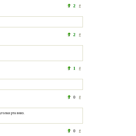
2
#
2
#
1
#
0
#
уголки рта вниз.
0
#