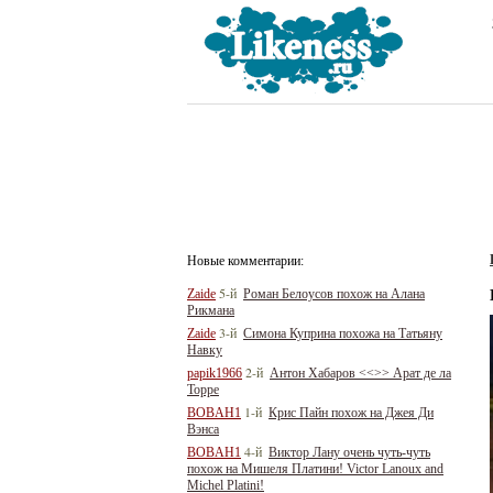
Новые комментарии:
5-й
Zaide
Роман Белоусов похож на Алана
Рикмана
3-й
Zaide
Симона Куприна похожа на Татьяну
Навку
2-й
papik1966
Антон Хабаров <<>> Арат де ла
Торре
1-й
BOBAH1
Крис Пайн похож на Джея Ди
Вэнса
4-й
BOBAH1
Виктор Лану очень чуть-чуть
похож на Мишеля Платини! Victor Lanoux and
Michel Platini!