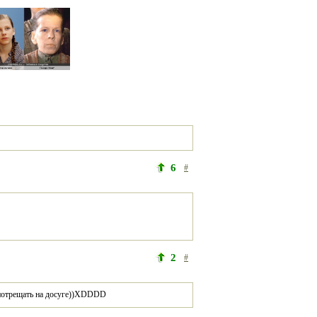
6
#
2
#
ь потрещать на досуге))XDDDD