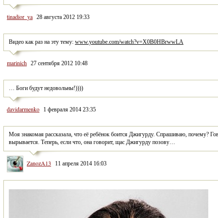
tinadior_ya
28 августа 2012 19:33
Видео как раз на эту тему: 
www.youtube.com/watch?v=X0B0HBrwwLA
marinich
27 сентября 2012 10:48
… Боги будут недовольны!))))
davidarmenko
1 февраля 2014 23:35
Моя знакомая рассказала, что её ребёнок боится Джигурду. Спрашиваю, почему? Говор
вырывается. Теперь, если что, она говорит, щас Джигурду позову…
ZanozA13
11 апреля 2014 16:03