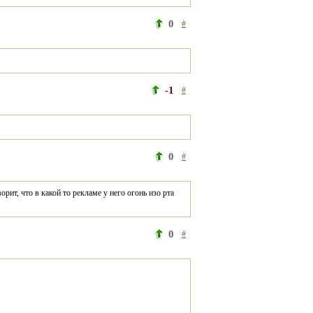
0
#
-1
#
0
#
ит, что в какой то рекламе у него огонь изо рта 
0
#