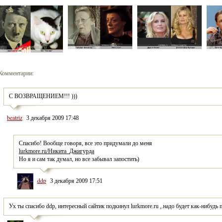
Комментарии:
С ВОЗВРАЩЕНИЕМ!!! )))
beatriz
3 декабря 2009 17:48
Спасибо! Вообще говоря, все это придумали до меня
lurkmore.ru/Никита_Джигурда
Но я и сам так думал, но все забывал запостить)
ddp
3 декабря 2009 17:51
Ух ты спасибо ddp, интересный сайтик подкинул lurkmore.ru ,.надо будет как-нибуд