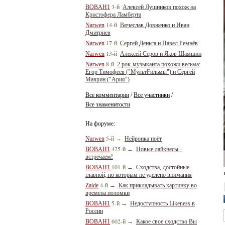
3-й
BOBAH1
Алексей Лушников похож на
Кристофера Ламберта
14-й
Narwen
Вячеслав Довженко и Иван
Дмитриев
17-й
Narwen
Сергей Деньга и Павел Ремнёв
13-й
Narwen
Алексей Серов и Яков Шамшин
8-й
Narwen
2 рок-музыканта похожи весьма:
Егор Тимофеев ("МультFильмы") и Сергей
Маврин ("Ария")
Все комментарии
Все участники
/
/
Все знаменитости
На форуме:
5-й
Narwen
→
Нейронка поёт
425-й
BOBAH1
→
Новые лайкнесы -
встречаем!
101-й
BOBAH1
→
Сходства, достойные
главной, но которым не уделено внимания
4-й
Zaide
→
Как прикладывать картинку во
времена поломки
5-й
BOBAH1
→
Недоступность Likeness в
России
602-й
BOBAH1
→
Какое свое сходство Вы