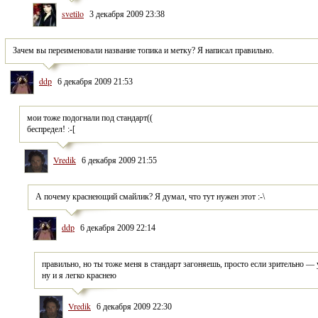
svetilo
3 декабря 2009 23:38
Зачем вы переименовали название топика и метку? Я написал правильно.
ddp
6 декабря 2009 21:53
мои тоже подогнали под стандарт((
беспредел! :-[
Vredik
6 декабря 2009 21:55
А почему краснеющий смайлик? Я думал, что тут нужен этот :-\
ddp
6 декабря 2009 22:14
правильно, но ты тоже меня в стандарт загоняешь, просто если зрительно — 
ну и я легко краснею
Vredik
6 декабря 2009 22:30