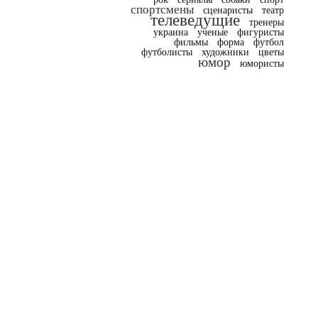
спортсмены
сценаристы
театр
телеведущие
тренеры
украина
ученые
фигуристы
фильмы
форма
футбол
футболисты
художники
цветы
юмор
юмористы