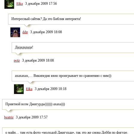
Elka
3 декабря 2009 17:56
Интересный сайтик? Да это Библия интернета!
ddp
3 декабря 2009 18:08
Дадададада! 
polz
3 декабря 2009 18:08
ахахахах,… Википедия явно проигрывает по сравнению с ним))
Elka
3 декабря 2009 18:18
Приятной всем Джигурды)))))) ахаха)))
beatriz
3 декабря 2009 17:57
о майн… там есть фото «молодой Джигурда», так это же снова Добби по фигуре.