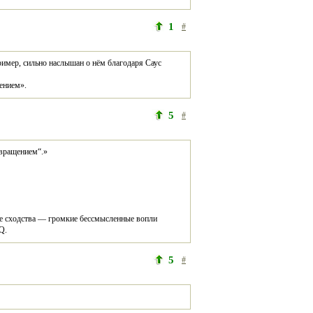
1
#
пример, сильно наслышан о нём благодаря Саус 
щением».
5
#
звращением“.»
е сходства — громкие бессмысленные вопли 
Q.
5
#