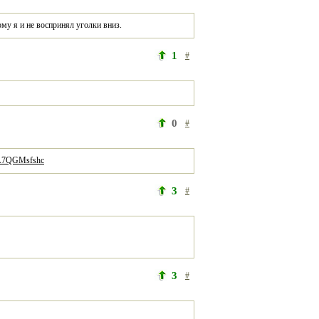
му я и не воспринял уголки вниз.
1
#
0
#
0A7QGMsfshc
3
#
3
#