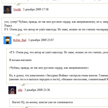
Vredik
3 декабря 2009 17:58
ухх, супер! Чубака, правда, не так мил русском сердцу, как американскому, но я, на
Парку.
P.S. Очень рад, что автор не ушёл навсегда. Не знаю, можно ли это считать «возвра
Robin_Bad
3 декабря 2009 23:07
«P.S. Очень рад, что автор не ушёл навсегда. Не знаю, можно ли это считать „во
Я весьма внезапен.
«Чубака, правда, не так мил русском сердцу, как американскому»
Ну, я думал, что киноэпопею «Звездные Войны» смотрели очень многие. Главны
(именно это я и пытался передать в посте), обильное оволосение, сомнительный I
ddp
3 декабря 2009 23:36
Насчет IQ, по-моему, многие уже не сомневаются 