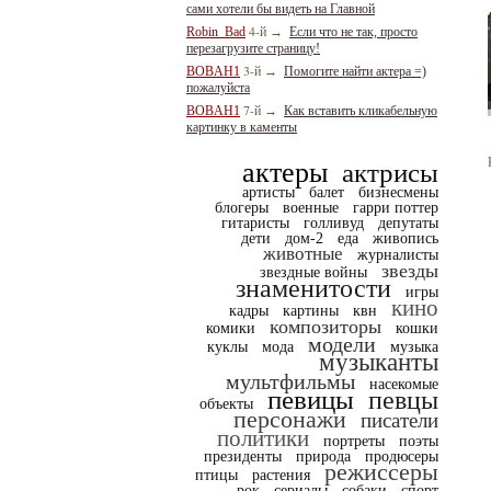
сами хотели бы видеть на Главной
4-й
Robin_Bad
→
Если что не так, просто
перезагрузите страницу!
3-й
BOBAH1
→
Помогите найти актера =)
пожалуйста
7-й
BOBAH1
→
Как вставить кликабельную
картинку в каменты
актеры
актрисы
артисты
балет
бизнесмены
блогеры
военные
гарри поттер
гитаристы
голливуд
депутаты
дети
дом-2
еда
живопись
животные
журналисты
звезды
звездные войны
знаменитости
игры
кино
кадры
картины
квн
композиторы
комики
кошки
модели
куклы
мода
музыка
музыканты
мультфильмы
насекомые
певицы
певцы
объекты
персонажи
писатели
политики
портреты
поэты
президенты
природа
продюсеры
режиссеры
птицы
растения
рок
сериалы
собаки
спорт