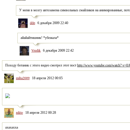
У меня в мозгу автозамена символьных смайликов на анимированные, пото
ddp
6 декабря 2009 22:40
айайайтишник! *убежала*
Vredik
6 декабря 2009 22:42
Походу ботаник с этого видео смотрел этот пост 
http://www.youtube.com/watch? v=
miha2009
18 апреля 2012 00:05
nikto
18 апреля 2012 00:28
ахахахха