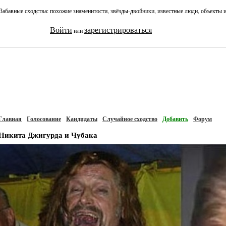
Забавные сходства: похожие знаменитости, звёзды-двойники, известные люди, объекты 
Войти
зарегистрироваться
или
Главная
Голосование
Кандидаты
Случайное сходство
Добавить
Форум
Никита Джигурда и Чубака