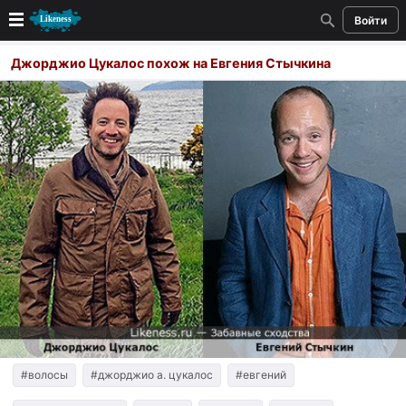
Войти
Новые
Джорджио Цукалос похож на Евгения Стычкина
Лучшие
Голосование
Кандидаты
Случайное сходство 👍
Создать сходство
Для публикации необходима авторизация
Поиск
#волосы
#джорджио а. цукалос
#евгений