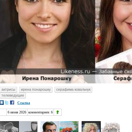
актрисы
ирена понарошку
серафима ковальчук
телеведущие
Ссылка
6 июня 2026
комментариев:
6