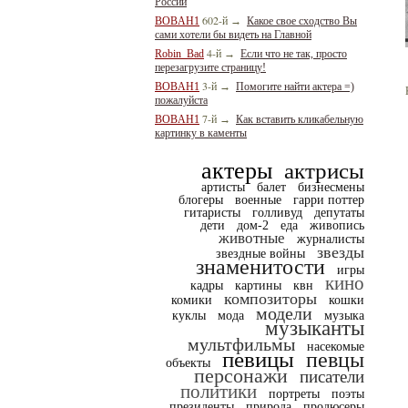
России
602-й
BOBAH1
→
Какое свое сходство Вы
сами хотели бы видеть на Главной
4-й
Robin_Bad
→
Если что не так, просто
перезагрузите страницу!
3-й
BOBAH1
→
Помогите найти актера =)
пожалуйста
7-й
BOBAH1
→
Как вставить кликабельную
картинку в каменты
актеры
актрисы
артисты
балет
бизнесмены
блогеры
военные
гарри поттер
гитаристы
голливуд
депутаты
дети
дом-2
еда
живопись
животные
журналисты
звезды
звездные войны
знаменитости
игры
кино
кадры
картины
квн
композиторы
комики
кошки
модели
куклы
мода
музыка
музыканты
мультфильмы
насекомые
певицы
певцы
объекты
персонажи
писатели
политики
портреты
поэты
президенты
природа
продюсеры