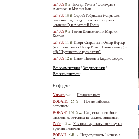
8-й
raf4359
Тьюзди Уэлд в "Однажды в
Америке" и Мэдлин Кан
10-й
raf4359
Сергей Габриэлян (тепрь уже,
оказывается, следует делать оговорку -
"старший") и Анатолий Голик
9-й
raf4359
Роман Вильгельми и Мартин
Болсам
11-й
raf4359
Игорь Старыгин и Оскар Вернер
(настоящее имя - Оскар Йозеф Бшлиссмайер) в
х/ф "Путешествие проклятых"
12-й
raf4359
Павел Панков и Карлис Себрис
Все комментарии
Все участники
/
/
Все знаменитости
На форуме:
5-й
Narwen
→
Нейронка поёт
425-й
BOBAH1
→
Новые лайкнесы -
встречаем!
101-й
BOBAH1
→
Сходства, достойные
главной, но которым не уделено внимания
4-й
Zaide
→
Как прикладывать картинку во
времена поломки
5-й
BOBAH1
→
Недоступность Likeness в