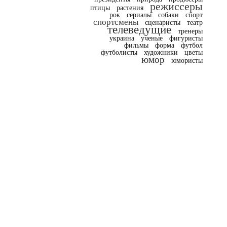
режиссеры
птицы
растения
рок
сериалы
собаки
спорт
спортсмены
сценаристы
театр
телеведущие
тренеры
украина
ученые
фигуристы
фильмы
форма
футбол
футболисты
художники
цветы
юмор
юмористы