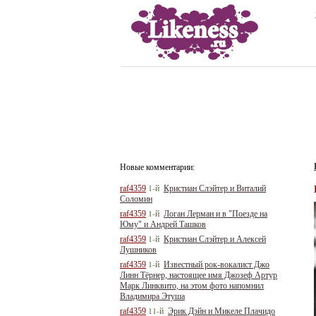
Новые комментарии:
1-й
raf4359
Кристиан Слэйтер и Виталий
Соломин
1-й
raf4359
Логан Лерман и в "Поезде на
Юму" и Андрей Ташков
1-й
raf4359
Кристиан Слэйтер и Алексей
Лушников
1-й
raf4359
Известный рок-вокалист Джо
Линн Тёрнер, настоящее имя Джозеф Артур
Марк Линквито, на этом фото напомнил
Владимира Этуша
11-й
raf4359
Эрик Дэйн и Микеле Плачидо