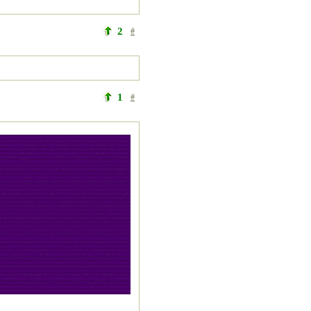
2
#
1
#