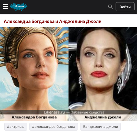
Войти
Новые
Александра Богданова и Анджелина Джоли
Лучшие
Голосование
Кандидаты
Случайное сходство 👍
Создать сходство
Для публикации необходима авторизация
Поиск
#актрисы
#александра богданова
#анджелина джоли