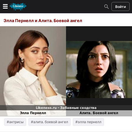
Войти
Новые
Элла Пернелл и Алита. Боевой ангел
Лучшие
Голосование
Кандидаты
Случайное сходство 👍
Создать сходство
Для публикации необходима авторизация
Поиск
#актрисы
#алита. боевой ангел
#элла пернелл