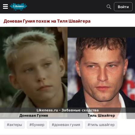
Войти
Новые
Доневан Гуния похож на Тиля Швайгера
Лучшие
Голосование
Кандидаты
Случайное сходство 👍
Создать сходство
Для публикации необходима авторизация
Поиск
#актеры
#бункер
#доневан гуния
#тиль швайгер