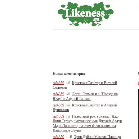
Новые комментарии:
1-й
raf4359
Кристиан Слэйтер и Виталий
Соломин
1-й
raf4359
Логан Лерман и в "Поезде на
Юму" и Андрей Ташков
1-й
raf4359
Кристиан Слэйтер и Алексей
Лушников
1-й
raf4359
Известный рок-вокалист Джо
Линн Тёрнер, настоящее имя Джозеф Артур
Марк Линквито, на этом фото напомнил
Владимира Этуша
11-й
raf4359
Эрик Дэйн и Микеле Плачидо