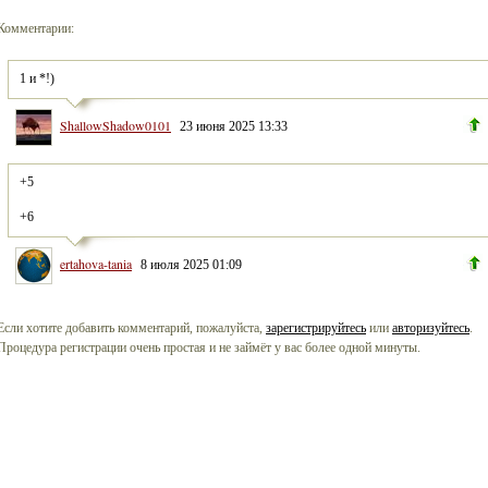
Комментарии:
1 и *!)
ShallowShadow0101
23 июня 2025 13:33
+6
ertahova-tania
8 июля 2025 01:09
Если хотите добавить комментарий, пожалуйста,
зарегистрируйтесь
или
авторизуйтесь
.
Процедура регистрации очень простая и не займёт у вас более одной минуты.