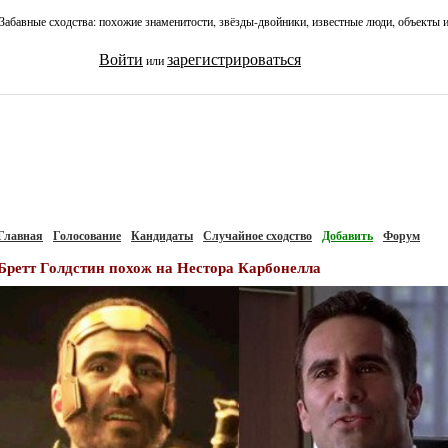
Забавные сходства: похожие знаменитости, звёзды-двойники, известные люди, объекты 
Войти
зарегистрироваться
или
Главная
Голосование
Кандидаты
Случайное сходство
Добавить
Форум
Бретт Голдстин похож на Нестора Карбонелла