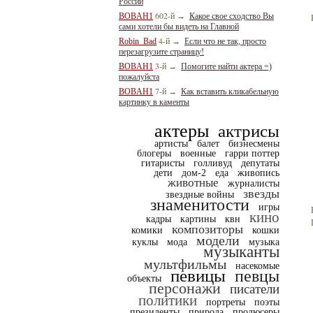
России
602-й
BOBAH1
→
Какое свое сходство Вы
сами хотели бы видеть на Главной
4-й
Robin_Bad
→
Если что не так, просто
перезагрузите страницу!
3-й
BOBAH1
→
Помогите найти актера =)
пожалуйста
7-й
BOBAH1
→
Как вставить кликабельную
картинку в каменты
актеры
актрисы
артисты
балет
бизнесмены
блогеры
военные
гарри поттер
гитаристы
голливуд
депутаты
дети
дом-2
еда
живопись
животные
журналисты
звезды
звездные войны
знаменитости
игры
кино
кадры
картины
квн
композиторы
комики
кошки
модели
куклы
мода
музыка
музыканты
мультфильмы
насекомые
певицы
певцы
объекты
персонажи
писатели
политики
портреты
поэты
президенты
природа
продюсеры