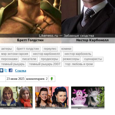
актеры
бретт голдстин
геркулес
комики
мэр энтони гарсия
нестор карбонелл
нестор карбонель
персонажи
писатели
продюсеры
режиссеры
сценаристы
темный рыцарь
темный рыцарь 2007
тор: любовь и гром
Ссылка
23 июня 2025
комментариев:
2