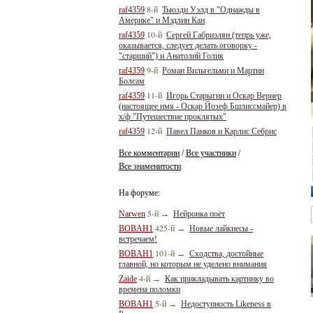
8-й
raf4359
Тьюзди Уэлд в "Однажды в
Америке" и Мэдлин Кан
10-й
raf4359
Сергей Габриэлян (тепрь уже,
оказывается, следует делать оговорку -
"старший") и Анатолий Голик
9-й
raf4359
Роман Вильгельми и Мартин
Болсам
11-й
raf4359
Игорь Старыгин и Оскар Вернер
(настоящее имя - Оскар Йозеф Бшлиссмайер) в
х/ф "Путешествие проклятых"
12-й
raf4359
Павел Панков и Карлис Себрис
Все комментарии
Все участники
/
/
Все знаменитости
На форуме:
5-й
Narwen
→
Нейронка поёт
425-й
BOBAH1
→
Новые лайкнесы -
встречаем!
101-й
BOBAH1
→
Сходства, достойные
главной, но которым не уделено внимания
4-й
Zaide
→
Как прикладывать картинку во
времена поломки
5-й
BOBAH1
→
Недоступность Likeness в