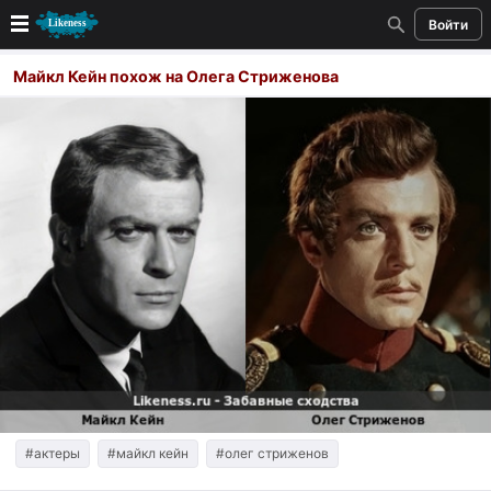
Войти
Новые
Майкл Кейн похож на Олега Стриженова
Лучшие
Голосование
Кандидаты
Случайное сходство 👍
Создать сходство
Для публикации необходима авторизация
Поиск
#актеры
#майкл кейн
#олег стриженов