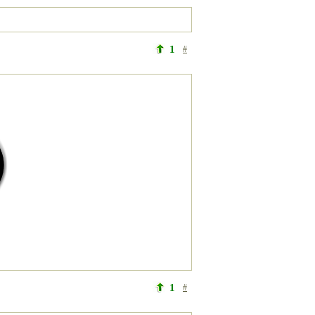
1
#
1
#