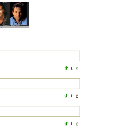
1
#
1
#
1
#