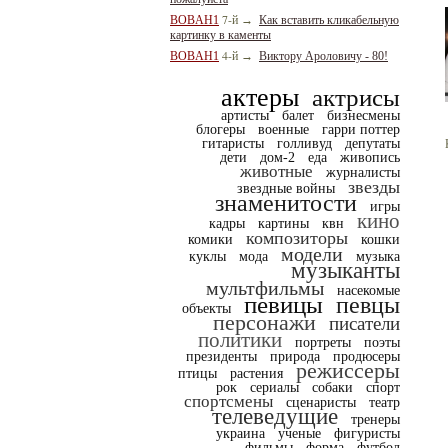
7-й
BOBAH1
→
Как вставить кликабельную
картинку в каменты
4-й
BOBAH1
→
Виктору Ароловичу - 80!
актеры
актрисы
артисты
балет
бизнесмены
блогеры
военные
гарри поттер
гитаристы
голливуд
депутаты
дети
дом-2
еда
живопись
животные
журналисты
звезды
звездные войны
знаменитости
игры
кино
кадры
картины
квн
композиторы
комики
кошки
модели
куклы
мода
музыка
музыканты
мультфильмы
насекомые
певицы
певцы
объекты
персонажи
писатели
политики
портреты
поэты
президенты
природа
продюсеры
режиссеры
птицы
растения
рок
сериалы
собаки
спорт
спортсмены
сценаристы
театр
телеведущие
тренеры
украина
ученые
фигуристы
фильмы
форма
футбол