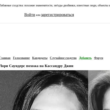
Забавные сходства: похожие знаменитости, звёзды-двойники, известные люди, объекты 
Войти
зарегистрироваться
или
Главная
Голосование
Кандидаты
Случайное сходство
Добавить
Форум
Лори Саундерс похожа на Кассандру Джин