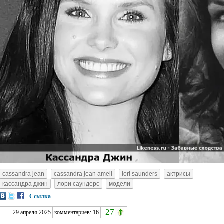
cassandra jean
cassandra jean amell
lori saunders
актрисы
кассандра джин
лори саундерс
модели
Ссылка
27
29 апреля 2025
комментариев:
16