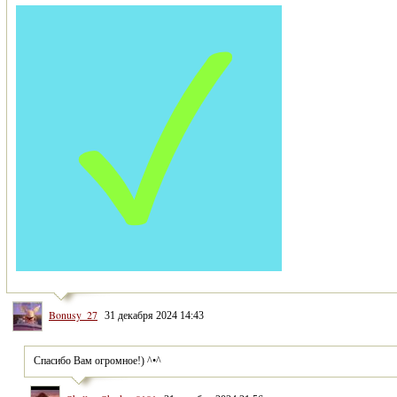
Bonusy_27
31 декабря 2024 14:43
Спасибо Вам огромное!) ^•^