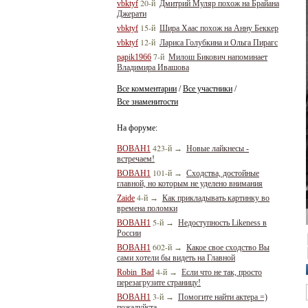
20-й
vbktyf
Дмитрий Муляр похож на Брайана
Джерати
15-й
vbktyf
Шира Хаас похож на Анну Беккер
12-й
vbktyf
Лариса Голубкина и Ольга Пирагс
7-й
papik1966
Милош Бикович напоминает
Владимира Ивашова
Все комментарии
Все участники
/
/
Все знаменитости
На форуме:
423-й
BOBAH1
→
Новые лайкнесы -
встречаем!
101-й
BOBAH1
→
Сходства, достойные
главной, но которым не уделено внимания
4-й
Zaide
→
Как прикладывать картинку во
времена поломки
5-й
BOBAH1
→
Недоступность Likeness в
России
602-й
BOBAH1
→
Какое свое сходство Вы
сами хотели бы видеть на Главной
4-й
Robin_Bad
→
Если что не так, просто
перезагрузите страницу!
3-й
BOBAH1
→
Помогите найти актера =)
пожалуйста