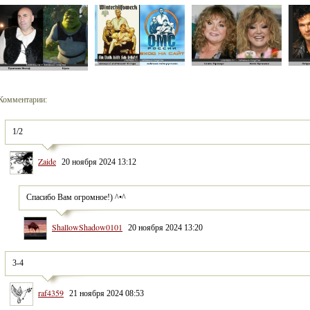
Комментарии:
1/2
Zaide
20 ноября 2024 13:12
Спасибо Вам огромное!) ^•^
ShallowShadow0101
20 ноября 2024 13:20
3-4
raf4359
21 ноября 2024 08:53