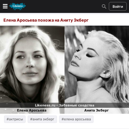
Войти
Новые
Елена Аросьева похожа на Аниту Экберг
Лучшие
Голосование
Кандидаты
Случайное сходство 👍
Создать сходство
Для публикации необходима авторизация
Поиск
#актрисы
#анита экберг
#елена аросьева