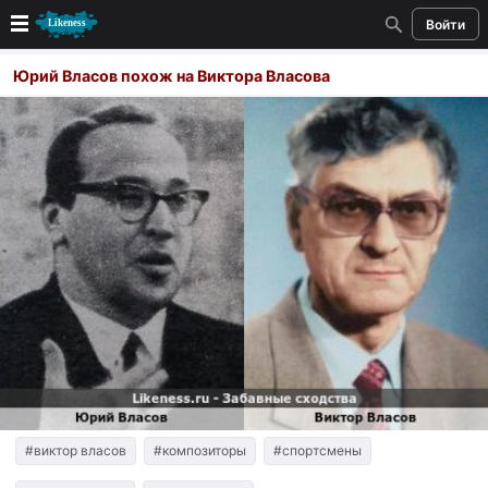
Войти
Новые
Юрий Власов похож на Виктора Власова
Лучшие
Голосование
Кандидаты
Случайное сходство 👍
Создать сходство
Для публикации необходима авторизация
Поиск
#виктор власов
#композиторы
#спортсмены