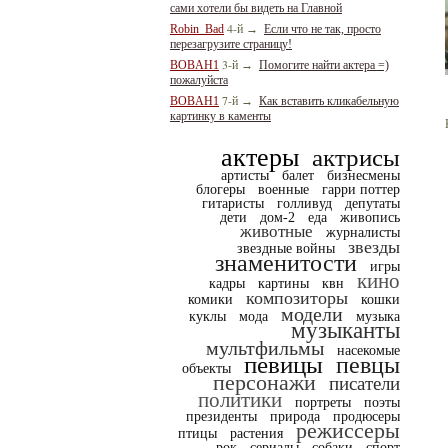
сами хотели бы видеть на Главной
4-й
Robin_Bad
→
Если что не так, просто
перезагрузите страницу!
3-й
BOBAH1
→
Помогите найти актера =)
пожалуйста
7-й
BOBAH1
→
Как вставить кликабельную
картинку в каменты
актеры
актрисы
артисты
балет
бизнесмены
блогеры
военные
гарри поттер
гитаристы
голливуд
депутаты
дети
дом-2
еда
живопись
животные
журналисты
звезды
звездные войны
знаменитости
игры
кино
кадры
картины
квн
композиторы
комики
кошки
модели
куклы
мода
музыка
музыканты
мультфильмы
насекомые
певицы
певцы
объекты
персонажи
писатели
политики
портреты
поэты
президенты
природа
продюсеры
режиссеры
птицы
растения
рок
сериалы
собаки
спорт