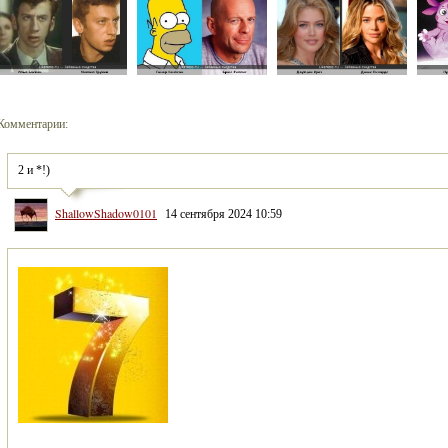
Комментарии:
2 и *!)
ShallowShadow0101
14 сентября 2024 10:59