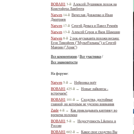
3-й
BOBAH1
Алексей Лушников похож на
Кристофера Ламберта
14-й
Narwen
Вячеслав Довженко и Иван
Дмитриев
17-й
Narwen
Сергей Деньга и Павел Ремнёв
13-й
Narwen
Алексей Серов и Яков Шамшин
8-й
Narwen
2 рок-музыканта похожи весьма:
Егор Тимофеев ("МультFильмы") и Сергей
Маврин ("Ария")
Все комментарии
Все участники
/
/
Все знаменитости
На форуме:
5-й
Narwen
→
Нейронка поёт
425-й
BOBAH1
→
Новые лайкнесы -
встречаем!
101-й
BOBAH1
→
Сходства, достойные
главной, но которым не уделено внимания
4-й
Zaide
→
Как прикладывать картинку во
времена поломки
5-й
BOBAH1
→
Недоступность Likeness в
России
602-й
BOBAH1
→
Какое свое сходство Вы