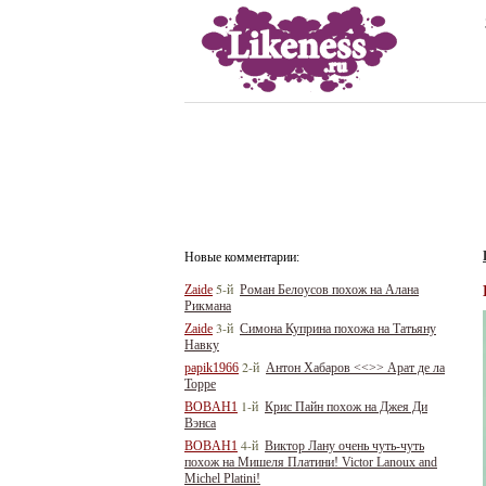
Новые комментарии:
5-й
Zaide
Роман Белоусов похож на Алана
Рикмана
3-й
Zaide
Симона Куприна похожа на Татьяну
Навку
2-й
papik1966
Антон Хабаров <<>> Арат де ла
Торре
1-й
BOBAH1
Крис Пайн похож на Джея Ди
Вэнса
4-й
BOBAH1
Виктор Лану очень чуть-чуть
похож на Мишеля Платини! Victor Lanoux and
Michel Platini!