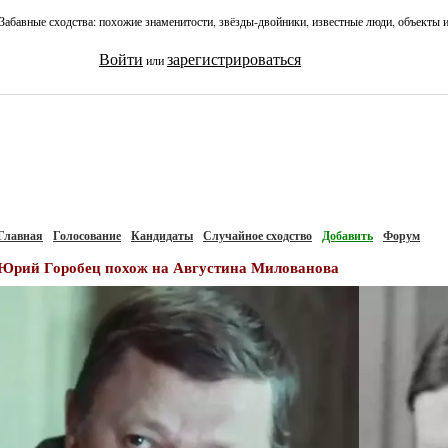
Забавные сходства: похожие знаменитости, звёзды-двойники, известные люди, объекты 
Войти
зарегистрироваться
или
Главная
Голосование
Кандидаты
Случайное сходство
Добавить
Форум
Юрий Горобец похож на Августина Милованова