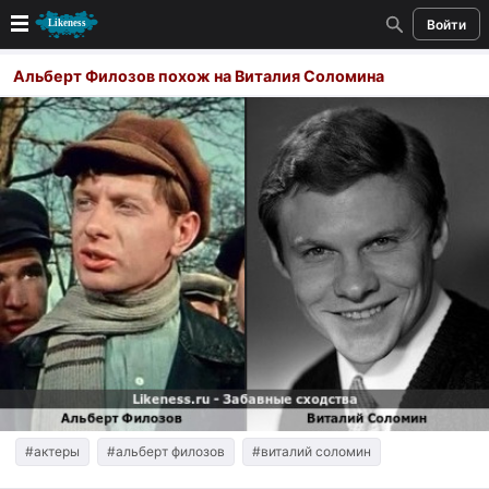
Войти
Новые
Альберт Филозов похож на Виталия Соломина
Лучшие
Голосование
Кандидаты
Случайное сходство 👍
Создать сходство
Для публикации необходима авторизация
Поиск
#актеры
#альберт филозов
#виталий соломин