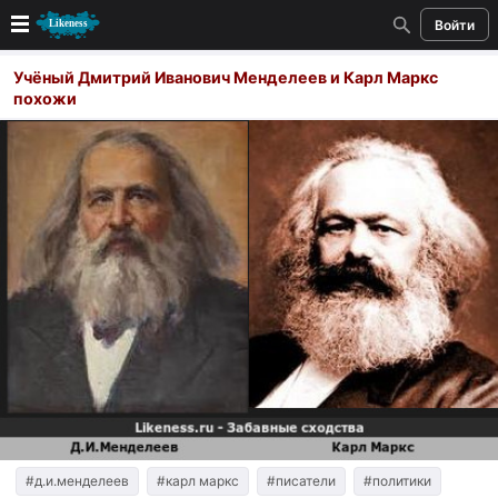
Войти
Новые
Учёный Дмитрий Иванович Менделеев и Карл Маркс
похожи
Лучшие
Голосование
Кандидаты
Случайное сходство 👍
Создать сходство
Для публикации необходима авторизация
Поиск
#д.и.менделеев
#карл маркс
#писатели
#политики