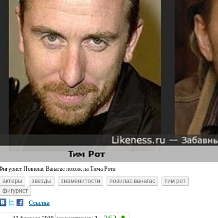
Фигурист Повилас Ванагас похож на Тима Рота
актеры
звезды
знаменитости
повилас ванагас
тим рот
фигурист
Ссылка