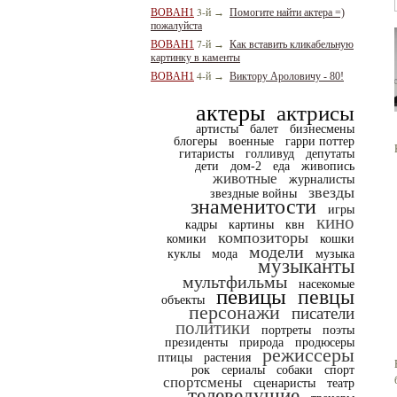
3-й
BOBAH1
→
Помогите найти актера =)
пожалуйста
7-й
BOBAH1
→
Как вставить кликабельную
картинку в каменты
4-й
BOBAH1
→
Виктору Ароловичу - 80!
актеры
актрисы
артисты
балет
бизнесмены
блогеры
военные
гарри поттер
гитаристы
голливуд
депутаты
дети
дом-2
еда
живопись
животные
журналисты
звезды
звездные войны
знаменитости
игры
кино
кадры
картины
квн
композиторы
комики
кошки
модели
куклы
мода
музыка
музыканты
мультфильмы
насекомые
певицы
певцы
объекты
персонажи
писатели
политики
портреты
поэты
президенты
природа
продюсеры
режиссеры
птицы
растения
рок
сериалы
собаки
спорт
спортсмены
сценаристы
театр
телеведущие