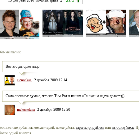
262
13 февраля 2010
комментариев:
2
Комментарии:
Вот это да, одно лицо!
elenocka1
2 декабря 2009 12:14
Сама опешила: думаю, что это Тим Рот в наших «Танцах на льду» делает:)))…
melenselena
2 декабря 2009 12:20
Если хотите добавить комментарий, пожалуйста,
зарегистрируйтесь
или
авторизуйтесь
. П
более одной минуты.