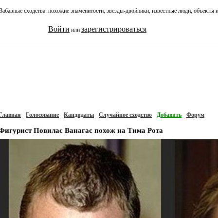
Забавные сходства: похожие знаменитости, звёзды-двойники, известные люди, объекты 
Войти
зарегистрироваться
или
Главная
Голосование
Кандидаты
Случайное сходство
Добавить
Форум
Фигурист Повилас Ванагас похож на Тима Рота