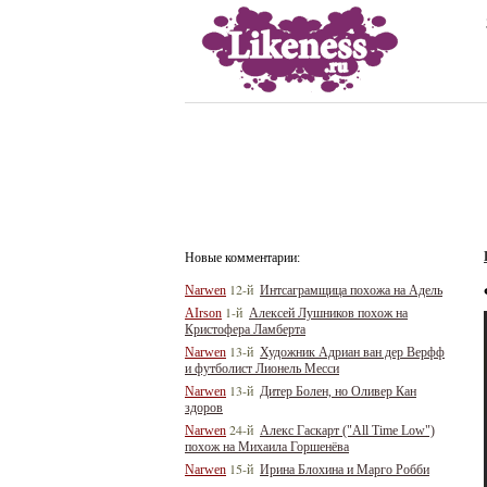
Новые комментарии:
12-й
Narwen
Интсаграмщица похожа на Адель
1-й
AIrson
Алексей Лушников похож на
Кристофера Ламберта
13-й
Narwen
Художник Адриан ван дер Верфф
и футболист Лионель Месси
13-й
Narwen
Дитер Болен, но Оливер Кан
здоров
24-й
Narwen
Алекс Гаскарт ("All Time Low")
похож на Михаила Горшенёва
15-й
Narwen
Ирина Блохина и Марго Робби