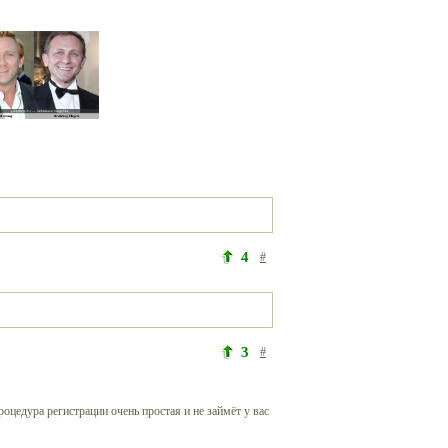
4
#
3
#
роцедура регистрации очень простая и не займёт у вас