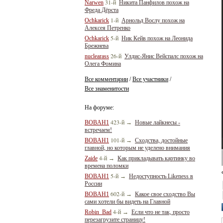
31-й
Narwen
Никита Панфилов похож на
Фреда Дёрста
1-й
Ochkarick
Арнольд Вослу похож на
Алексея Петренко
5-й
Ochkarick
Ник Кейв похож на Леонида
Брежнева
26-й
nuclearass
Улдис-Янис Вейспалс похож на
Олега Фомина
Все комментарии
Все участники
/
/
Все знаменитости
На форуме:
423-й
BOBAH1
→
Новые лайкнесы -
встречаем!
101-й
BOBAH1
→
Сходства, достойные
главной, но которым не уделено внимания
4-й
Zaide
→
Как прикладывать картинку во
времена поломки
5-й
BOBAH1
→
Недоступность Likeness в
России
602-й
BOBAH1
→
Какое свое сходство Вы
сами хотели бы видеть на Главной
4-й
Robin_Bad
→
Если что не так, просто
перезагрузите страницу!