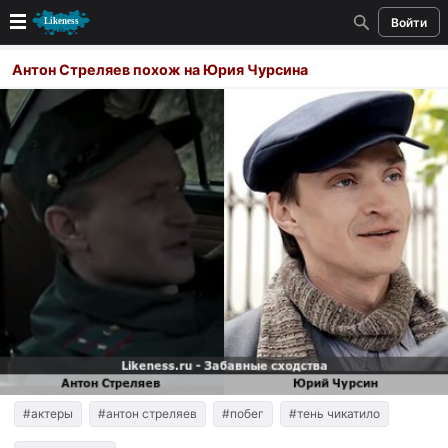
Войти
Новые
Антон Стреляев похож на Юрия Чурсина
Лучшие
Голосование
Кандидаты
Случайное сходство 👍
Создать сходство
Для публикации необходима авторизация
Поиск
#актеры
#антон стреляев
#побег
#тень чикатило