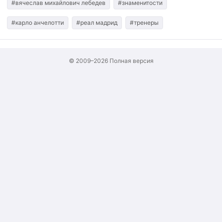
#вячеслав михайлович лебедев
#знаменитости
#карло анчелотти
#реал мадрид
#тренеры
© 2009–2026
Полная версия