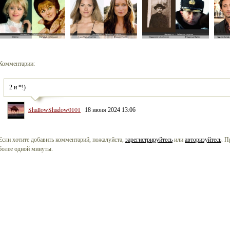
Комментарии:
2 и *!)
ShallowShadow0101
18 июня 2024 13:06
Если хотите добавить комментарий, пожалуйста,
зарегистрируйтесь
или
авторизуйтесь
. П
более одной минуты.