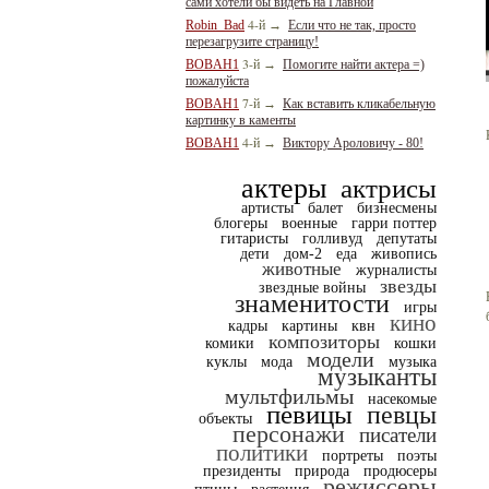
сами хотели бы видеть на Главной
4-й
Robin_Bad
→
Если что не так, просто
перезагрузите страницу!
3-й
BOBAH1
→
Помогите найти актера =)
пожалуйста
7-й
BOBAH1
→
Как вставить кликабельную
картинку в каменты
4-й
BOBAH1
→
Виктору Ароловичу - 80!
актеры
актрисы
артисты
балет
бизнесмены
блогеры
военные
гарри поттер
гитаристы
голливуд
депутаты
дети
дом-2
еда
живопись
животные
журналисты
звезды
звездные войны
знаменитости
игры
кино
кадры
картины
квн
композиторы
комики
кошки
модели
куклы
мода
музыка
музыканты
мультфильмы
насекомые
певицы
певцы
объекты
персонажи
писатели
политики
портреты
поэты
президенты
природа
продюсеры
режиссеры