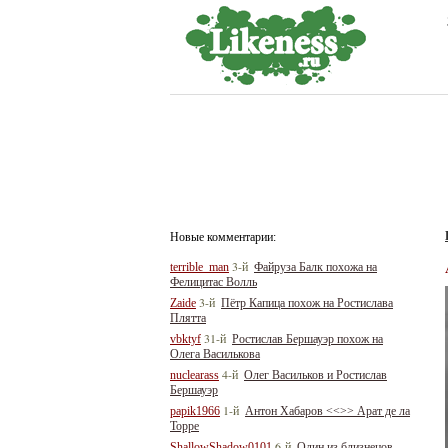
Новые комментарии:
3-й
terrible_man
Файруза Балк похожа на
Фелицитас Волль
3-й
Zaide
Пётр Капица похож на Ростислава
Плятта
31-й
vbktyf
Ростислав Бершауэр похож на
Олега Василькова
4-й
nuclearass
Олег Васильков и Ростислав
Бершауэр
1-й
papik1966
Антон Хабаров <<>> Арат де ла
Торре
6-й
ShallowShadow0101
Один из близнецов