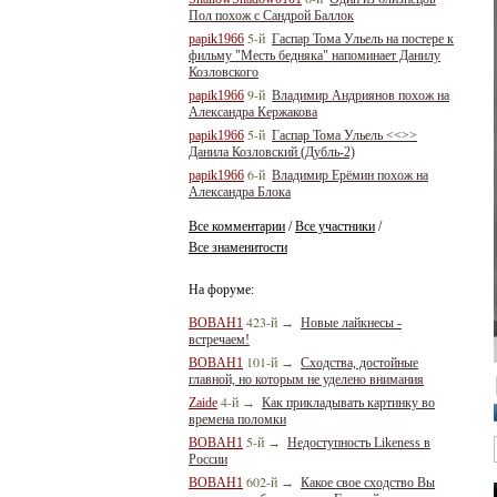
Пол похож с Сандрой Баллок
5-й
papik1966
Гаспар Тома Ульель на постере к
фильму "Месть бедняка" напоминает Данилу
Козловского
9-й
papik1966
Владимир Андриянов похож на
Александра Кержакова
5-й
papik1966
Гаспар Тома Ульель <<>>
Данила Козловский (Дубль-2)
6-й
papik1966
Владимир Ерёмин похож на
Александра Блока
Все комментарии
Все участники
/
/
Все знаменитости
На форуме:
423-й
BOBAH1
→
Новые лайкнесы -
встречаем!
101-й
BOBAH1
→
Сходства, достойные
главной, но которым не уделено внимания
4-й
Zaide
→
Как прикладывать картинку во
времена поломки
5-й
BOBAH1
→
Недоступность Likeness в
России
602-й
BOBAH1
→
Какое свое сходство Вы