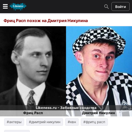
Войти
Новые
Фриц Расп похож на Дмитрия Никулина
Лучшие
Голосование
Кандидаты
Случайное сходство 👍
Создать сходство
Для публикации необходима авторизация
Поиск
#актеры
#дмитрий никулин
#квн
#фритц расп