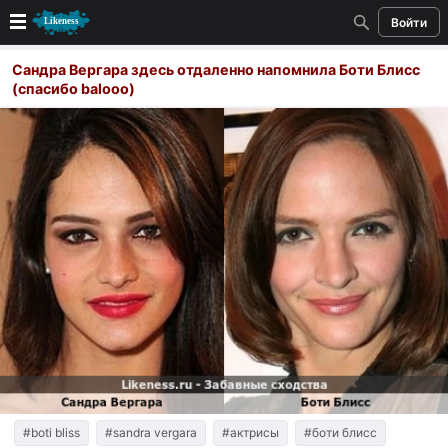
Войти
Новые
Сандра Вергара здесь отдаленно напомнила Боти Блисс
(спасибо balooo)
Лучшие
Голосование
Кандидаты
Случайное сходство 👍
Создать сходство
Для публикации необходима авторизация
Поиск
#boti bliss
#sandra vergara
#актрисы
#боти блисс