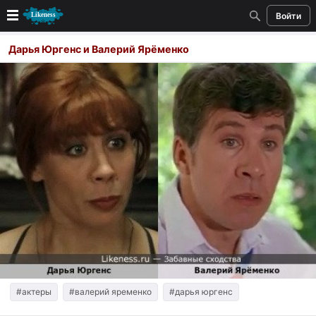
Войти
Новые
Дарья Юргенс и Валерий Ярёменко
Лучшие
Голосование
Кандидаты
Случайное сходство 👍
Создать сходство
Для публикации необходима авторизация
Поиск
#актеры
#валерий яременко
#дарья юргенс