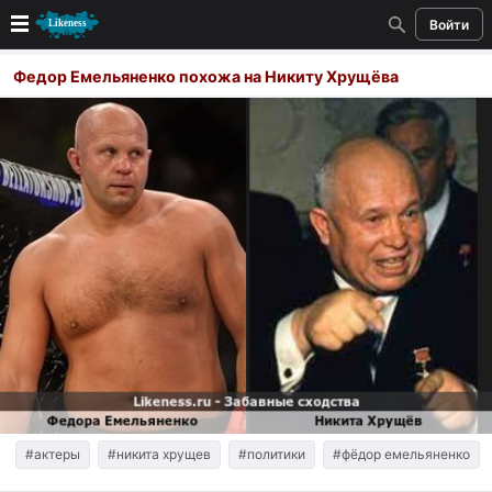
Войти
Новые
Федор Емельяненко похожа на Никиту Хрущёва
Лучшие
Голосование
Кандидаты
Случайное сходство 👍
Создать сходство
Для публикации необходима авторизация
Поиск
#актеры
#никита хрущев
#политики
#фёдор емельяненко