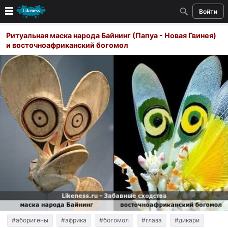
Войти
Новые
Ритуальная маска народа Байнинг (Папуа - Новая Гвинея)
и восточноафриканский богомол
Лучшие
Голосование
Кандидаты
Случайное сходство 👍
Создать сходство
Для публикации необходима авторизация
Поиск
#аборигены
#африка
#богомол
#глаза
#дикари