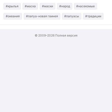
#крылья
#маска
#маски
#народ
#насекомые
#океания
#папуа-новая гвинея
#папуасы
#традиции
© 2009–2026
Полная версия