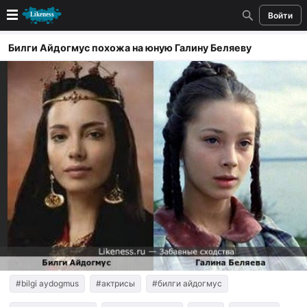
Войти
Новые
Билги Айдогмус похожа на юную Галину Беляеву
Лучшие
Голосование
Кандидаты
Случайное сходство 👍
Создать сходство
Для публикации необходима авторизация
Поиск
#bilgi aydogmus
#актрисы
#билги айдогмус