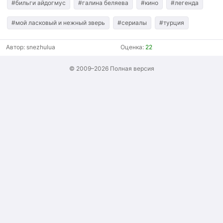
#бильги айдогмус
#галина беляева
#кино
#легенда
#мой ласковый и нежный зверь
#сериалы
#турция
Автор:
snezhulua
Оценка:
22
© 2009–2026
Полная версия