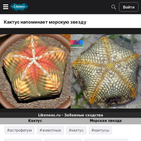
Войти
Новые
Кактус напоминает морскую звезду
Лучшие
Голосование
Кандидаты
Случайное сходство 👍
Создать сходство
Для публикации необходима авторизация
Поиск
#астрофитум
#животные
#кактус
#кактусы