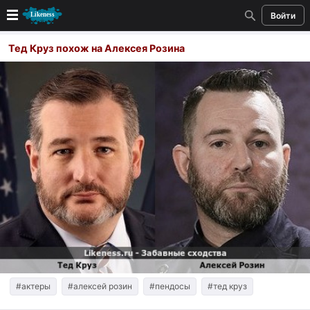
Войти
Новые
Тед Круз похож на Алексея Розина
Лучшие
Голосование
Кандидаты
Случайное сходство 👍
Создать сходство
Для публикации необходима авторизация
Поиск
#актеры
#алексей розин
#пендосы
#тед круз