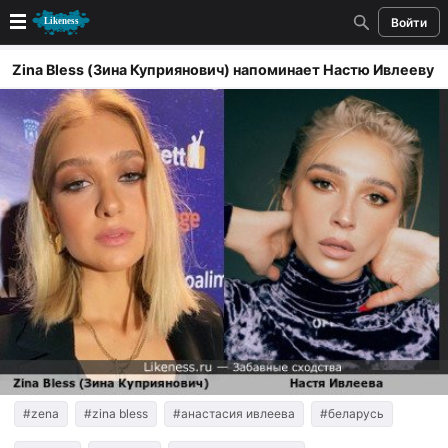
Войти
Новые
Zina Bless (Зина Куприянович) напоминает Настю Ивлееву
Лучшие
Голосование
Кандидаты
Случайное сходство 👍
Создать сходство
Для публикации необходима авторизация
Поиск
#zena
#zina bless
#анастасия ивлеева
#беларусь