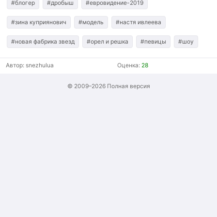
#блогер
#дробыш
#евровидение-2019
#зина куприянович
#модель
#настя ивлеева
#новая фабрика звезд
#орел и решка
#певицы
#шоу
Автор:
snezhulua
Оценка:
28
© 2009–2026
Полная версия