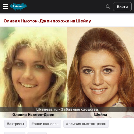
Войти
Новые
Оливия Ньютон-Джон похожа на Шейлу
Лучшие
Голосование
Кандидаты
Случайное сходство 👍
Создать сходство
Для публикации необходима авторизация
Поиск
#актрисы
#анни шансель
#оливия ньютон-джон