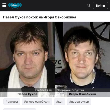
Войти
Новые
Павел Сухов похож на Игоря Ознобихина
Лучшие
Голосование
Кандидаты
Случайное сходство 👍
Создать сходство
Для публикации необходима авторизация
Поиск
#актеры
#игорь ознобихин
#квн
#павел сухов