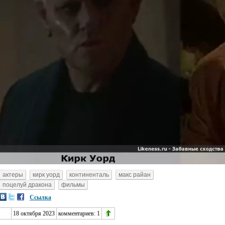
актеры
кирк уорд
континенталь
макс райан
поцелуй дракона
фильмы
Ссылка
18 октября 2023
комментариев:
1