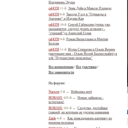
Владимира Этуша
11-й
raf4359
Эрик Дэйн и Микеле Плачидо
8-й
raf4359
Тьюзди Уэлд в "Однажды в
Америке" и Мэдлин Кан
10-й
raf4359
Сергей Габриэлян (тепрь уже,
оказывается, следует делать оговорку -
"старший") и Анатолий Голик
9-й
raf4359
Роман Вильгельми и Мартин
Болсам
11-й
raf4359
Игорь Старыгин и Оскар Вернер
(настоящее имя - Оскар Йозеф Бшлиссмайер) в
х/ф "Путешествие проклятых"
Все комментарии
Все участники
/
/
Все знаменитости
На форуме:
5-й
Narwen
→
Нейронка поёт
425-й
BOBAH1
→
Новые лайкнесы -
встречаем!
101-й
BOBAH1
→
Сходства, достойные
главной, но которым не уделено внимания
4-й
Zaide
→
Как прикладывать картинку во
времена поломки