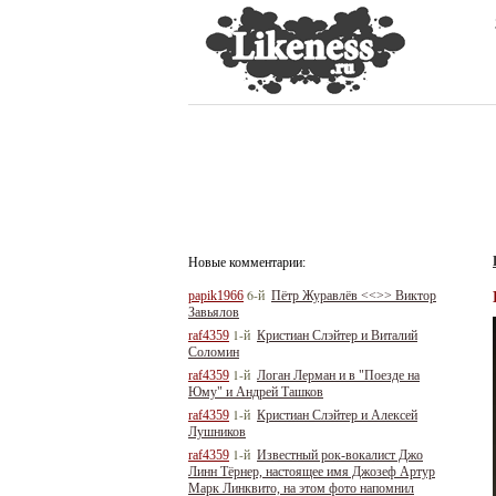
Новые комментарии:
6-й
papik1966
Пётр Журавлёв <<>> Виктор
Завьялов
1-й
raf4359
Кристиан Слэйтер и Виталий
Соломин
1-й
raf4359
Логан Лерман и в "Поезде на
Юму" и Андрей Ташков
1-й
raf4359
Кристиан Слэйтер и Алексей
Лушников
1-й
raf4359
Известный рок-вокалист Джо
Линн Тёрнер, настоящее имя Джозеф Артур
Марк Линквито, на этом фото напомнил