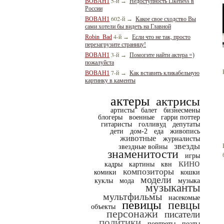
5-й
BOBAH1
→
Недоступность Likeness в
России
602-й
BOBAH1
→
Какое свое сходство Вы
сами хотели бы видеть на Главной
4-й
Robin_Bad
→
Если что не так, просто
перезагрузите страницу!
3-й
BOBAH1
→
Помогите найти актера =)
пожалуйста
7-й
BOBAH1
→
Как вставить кликабельную
картинку в каменты
актеры
актрисы
артисты
балет
бизнесмены
блогеры
военные
гарри поттер
гитаристы
голливуд
депутаты
дети
дом-2
еда
живопись
животные
журналисты
звезды
звездные войны
знаменитости
игры
кино
кадры
картины
квн
композиторы
комики
кошки
модели
куклы
мода
музыка
музыканты
мультфильмы
насекомые
певицы
певцы
объекты
персонажи
писатели
политики
портреты
поэты