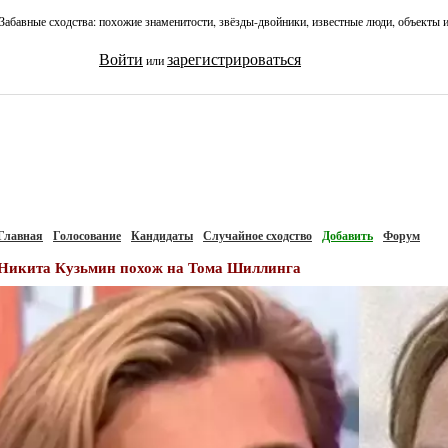
Забавные сходства: похожие знаменитости, звёзды-двойники, известные люди, объекты 
Войти
зарегистрироваться
или
Главная
Голосование
Кандидаты
Случайное сходство
Добавить
Форум
Никита Кузьмин похож на Тома Шиллинга