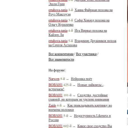
Эшли Грин
3-й
ertahova-tania
Ханна Файрман похожа на
Роуз Макгоуэн
3-й
ertahova-tania
Софи Ховард похожа на
Ольгу Куриленко
4-й
ertahova-tania
Ига Вирвал похожа на
Кайлер Ли
5-й
ertahova-tania
Владимир Дружников похож
на Сергея Астахова
Все комментарии
Все участники
/
/
Все знаменитости
На форуме:
5-й
Narwen
→
Нейронка поёт
425-й
BOBAH1
→
Новые лайкнесы -
встречаем!
101-й
BOBAH1
→
Сходства, достойные
главной, но которым не уделено внимания
4-й
Zaide
→
Как прикладывать картинку во
времена поломки
5-й
BOBAH1
→
Недоступность Likeness в
России
602-й
BOBAH1
→
Какое свое сходство Вы