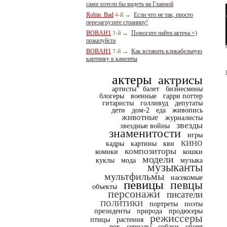
сами хотели бы видеть на Главной
4-й
Robin_Bad
→
Если что не так, просто
перезагрузите страницу!
3-й
BOBAH1
→
Помогите найти актера =)
пожалуйста
7-й
BOBAH1
→
Как вставить кликабельную
картинку в каменты
актеры
актрисы
артисты
балет
бизнесмены
блогеры
военные
гарри поттер
гитаристы
голливуд
депутаты
дети
дом-2
еда
живопись
животные
журналисты
звезды
звездные войны
знаменитости
игры
кино
кадры
картины
квн
композиторы
комики
кошки
модели
куклы
мода
музыка
музыканты
мультфильмы
насекомые
певицы
певцы
объекты
персонажи
писатели
политики
портреты
поэты
президенты
природа
продюсеры
режиссеры
птицы
растения
рок
сериалы
собаки
спорт