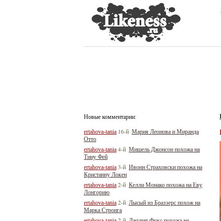
Новые комментарии:
16-й
ertahova-tania
Мария Леонова и Миранда
Отто
4-й
ertahova-tania
Мишель Джонсон похожа на
Тину Фей
3-й
ertahova-tania
Ивонн Страховски похожа на
Кристанну Локен
2-й
ertahova-tania
Келли Монако похожа на Еву
Лонгорию
2-й
ertahova-tania
Лысый из Браззерс похож на
Марка Стронга
2-й
ertahova-tania
Джулия Фокс похожа на