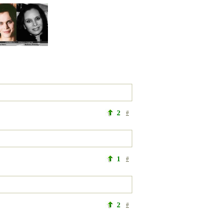
2
#
1
#
2
#