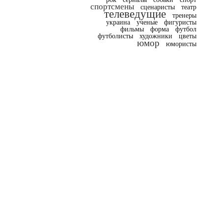
спортсмены
сценаристы
театр
телеведущие
тренеры
украина
ученые
фигуристы
фильмы
форма
футбол
футболисты
художники
цветы
юмор
юмористы