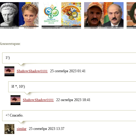
Комментарии:
1!)
ShallowShadow0101
25 сентября 2023 01:41
И *, 10!)
ShallowShadow0101
22 октября 2023 18:41
+! Спасибо.
similar
25 сентября 2023 13:37