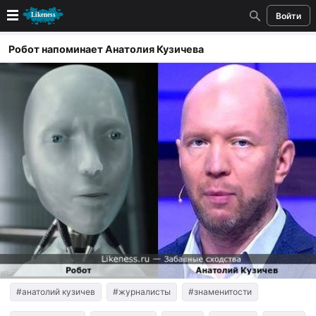
Войти
Новые
Робот напоминает Анатолия Кузичева
Лучшие
Голосование
Кандидаты
Случайное сходство 👍
Создать сходство
Для публикации необходима авторизация
Поиск
#анатолий кузичев
#журналисты
#знаменитости