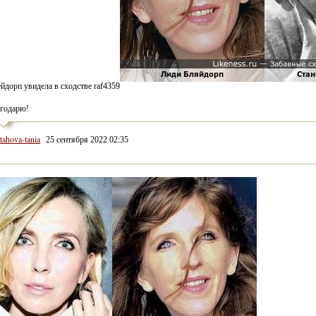
йдорп увидела в сходстве raf4359
агодарю!
rtahova-tania
25 сентября 2022 02:35