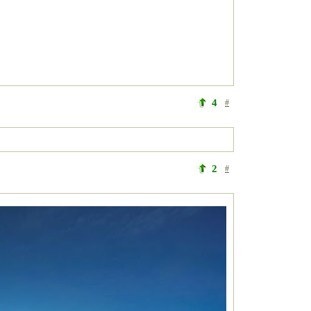
4
#
2
#