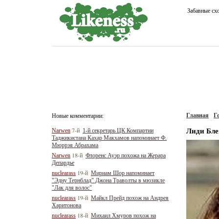
Забавные сх
Главная
Г
Новые комментарии:
Лиди Бле
7-й
Narwen
1-й секретарь ЦК Компартии
Таджикистана Кахар Макхамов напоминает Ф.
Мюррэя Абрахама
18-й
Narwen
Флоренс Ауэр похожа на Жерара
Депардье
19-й
nuclearass
Мириам Шор напоминает
"Эдну Тернблад" Джона Траволты в мюзикле
"Лак для волос"
19-й
nuclearass
Майкл Прейд похож на Андрея
Харитонова
18-й
nuclearass
Михаил Хмуров похож на