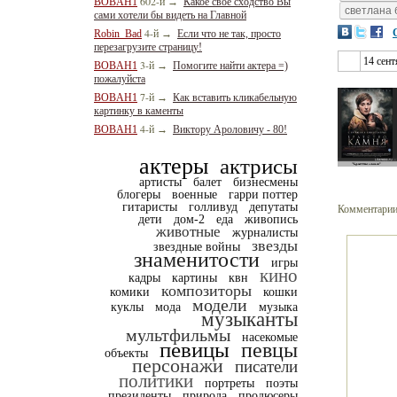
602-й
BOBAH1
→
Какое свое сходство Вы
светлана 
сами хотели бы видеть на Главной
4-й
Robin_Bad
→
Если что не так, просто
перезагрузите страницу!
14 сен
3-й
BOBAH1
→
Помогите найти актера =)
пожалуйста
7-й
BOBAH1
→
Как вставить кликабельную
картинку в каменты
4-й
BOBAH1
→
Виктору Ароловичу - 80!
актеры
актрисы
артисты
балет
бизнесмены
блогеры
военные
гарри поттер
гитаристы
голливуд
депутаты
Комментарии
дети
дом-2
еда
живопись
животные
журналисты
звезды
звездные войны
знаменитости
игры
кино
кадры
картины
квн
композиторы
комики
кошки
модели
куклы
мода
музыка
музыканты
мультфильмы
насекомые
певицы
певцы
объекты
персонажи
писатели
политики
портреты
поэты
президенты
природа
продюсеры