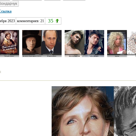
бондарчук
Ссылка
35
тября 2023
комментариев:
21
: