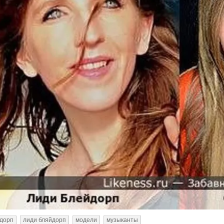
йдорп
лиди бляйдорп
модели
музыканты