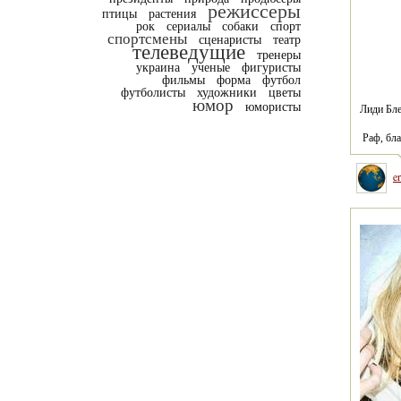
режиссеры
птицы
растения
рок
сериалы
собаки
спорт
спортсмены
сценаристы
театр
телеведущие
тренеры
украина
ученые
фигуристы
фильмы
форма
футбол
футболисты
художники
цветы
юмор
юмористы
Лиди Бле
 Раф, бл
e