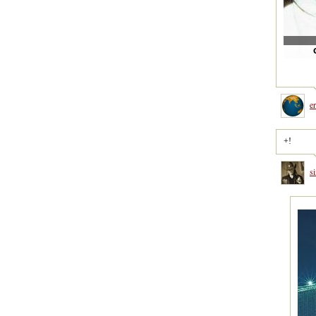
e
+!
s