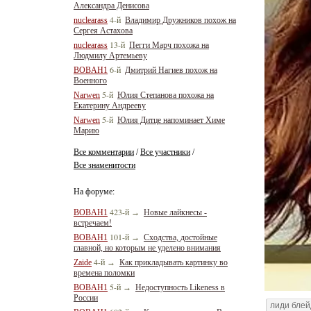
Александра Денисова
4-й
nuclearass
Владимир Дружников похож на
Сергея Астахова
13-й
nuclearass
Пегги Марч похожа на
Людмилу Артемьеву
6-й
BOBAH1
Дмитрий Нагиев похож на
Военного
5-й
Narwen
Юлия Степанова похожа на
Екатерину Андрееву
5-й
Narwen
Юлия Дитце напоминает Химе
Марию
Все комментарии
Все участники
/
/
Все знаменитости
На форуме:
423-й
BOBAH1
→
Новые лайкнесы -
встречаем!
101-й
BOBAH1
→
Сходства, достойные
главной, но которым не уделено внимания
4-й
Zaide
→
Как прикладывать картинку во
времена поломки
5-й
BOBAH1
→
Недоступность Likeness в
России
лиди бле