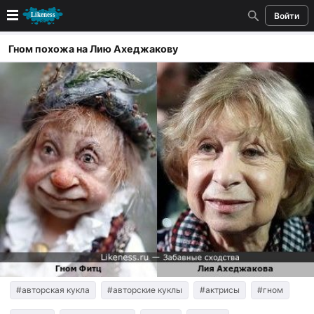
Войти
Новые
Гном похожа на Лию Ахеджакову
Лучшие
Голосование
Кандидаты
Случайное сходство 👍
Создать сходство
Для публикации необходима авторизация
Поиск
#авторская кукла
#авторские куклы
#актрисы
#гном