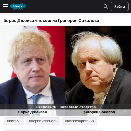
Войти
Новые
Борис Джонсон похож на Григория Соколова
Лучшие
Голосование
Кандидаты
Случайное сходство 👍
Создать сходство
Для публикации необходима авторизация
Поиск
#актеры
#борис джонсон
#великобритания