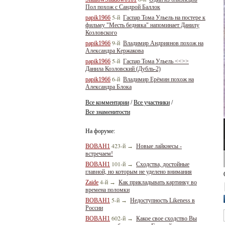
Пол похож с Сандрой Баллок
5-й
papik1966
Гаспар Тома Ульель на постере к
фильму "Месть бедняка" напоминает Данилу
Козловского
9-й
papik1966
Владимир Андриянов похож на
Александра Кержакова
5-й
papik1966
Гаспар Тома Ульель <<>>
Данила Козловский (Дубль-2)
6-й
papik1966
Владимир Ерёмин похож на
Александра Блока
Все комментарии
Все участники
/
/
Все знаменитости
На форуме:
423-й
BOBAH1
→
Новые лайкнесы -
встречаем!
101-й
BOBAH1
→
Сходства, достойные
главной, но которым не уделено внимания
4-й
Zaide
→
Как прикладывать картинку во
времена поломки
5-й
BOBAH1
→
Недоступность Likeness в
России
602-й
BOBAH1
→
Какое свое сходство Вы