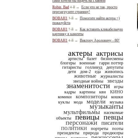
сами хотели бы видеть на Главной
4-й
Robin_Bad
→
Если что не так, просто
перезагрузите страницу!
3-й
BOBAH1
→
Помогите найти актера =)
пожалуйста
7-й
BOBAH1
→
Как вставить кликабельную
картинку в каменты
4-й
BOBAH1
→
Виктору Ароловичу - 80!
актеры
актрисы
артисты
балет
бизнесмены
блогеры
военные
гарри поттер
гитаристы
голливуд
депутаты
дети
дом-2
еда
живопись
животные
журналисты
звезды
звездные войны
знаменитости
игры
кино
кадры
картины
квн
композиторы
комики
кошки
модели
куклы
мода
музыка
музыканты
мультфильмы
насекомые
певицы
певцы
объекты
персонажи
писатели
политики
портреты
поэты
президенты
природа
продюсеры
режиссеры