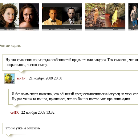
Комментарии:
Ну это сравнение из разряда особенностей предмета или ракурса. Так скажешь, что о
понравилось, честно скажу.
norton
21 ноября 2009 20:50
И без комментов понятно, что обычный среднестатистический огурец на утку совс
Ну раз уж на то пошло, признаюсь, что из Ваших постов мне нра лишь один. 
ceHR
22 ноября 2009 13:32
это не утка, а селезень