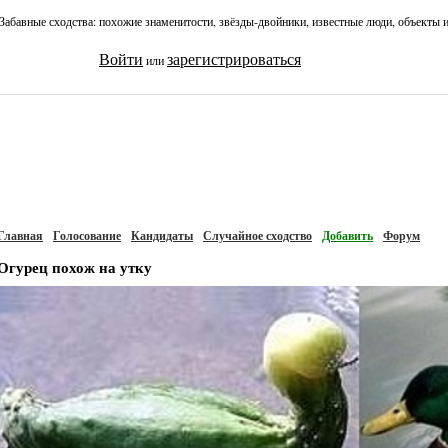
Забавные сходства: похожие знаменитости, звёзды-двойники, известные люди, объекты 
Войти
зарегистрироваться
или
Главная
Голосование
Кандидаты
Случайное сходство
Добавить
Форум
Огурец похож на утку