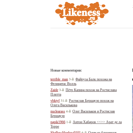
Новые комментарии:
3-й
terrible_man
Файруза Балк похожа на
Фелицитас Волль
3-й
Zaide
Пётр Капица похож на Ростислава
Плятта
31-й
vbktyf
Ростислав Бершауэр похож на
Олега Василькова
4-й
nuclearass
Олег Васильков и Ростислав
Бершауэр
1-й
papik1966
Антон Хабаров <<>> Арат де ла
Торре
6-й
ShallowShadow0101
Один из близнецов