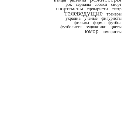
птицы
растения
рок
сериалы
собаки
спорт
спортсмены
сценаристы
театр
телеведущие
тренеры
украина
ученые
фигуристы
фильмы
форма
футбол
футболисты
художники
цветы
юмор
юмористы