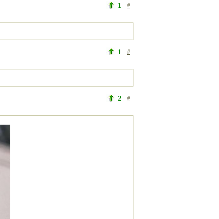
1
#
1
#
2
#