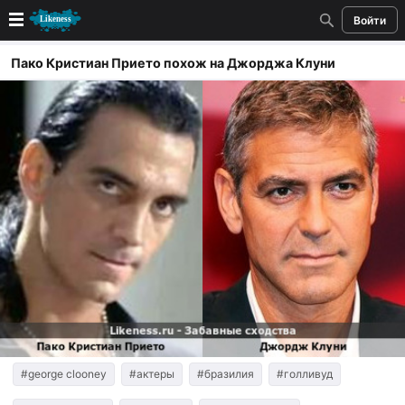
Войти
Новые
Пако Кристиан Прието похож на Джорджа Клуни
Лучшие
Голосование
Кандидаты
Случайное сходство 👍
Создать сходство
Для публикации необходима авторизация
Поиск
#george clooney
#актеры
#бразилия
#голливуд