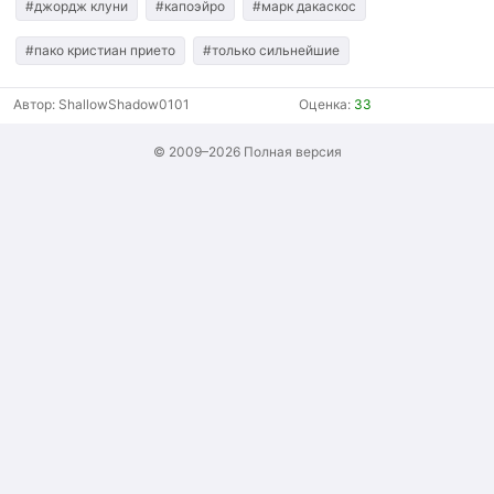
#джордж клуни
#капоэйро
#марк дакаскос
#пако кристиан прието
#только сильнейшие
Автор:
ShallowShadow0101
Оценка:
33
© 2009–2026
Полная версия