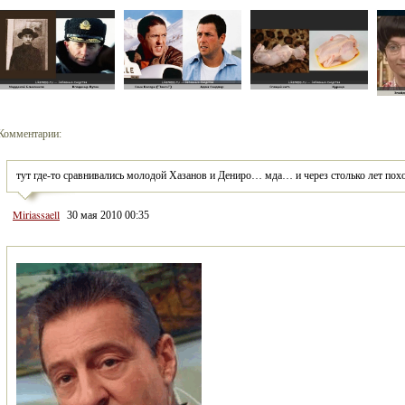
Комментарии:
тут где-то сравнивались молодой Хазанов и Дениро… мда… и через столько лет пох
Miriassaell
30 мая 2010 00:35