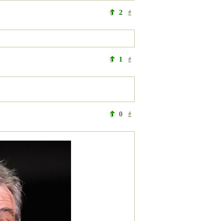
2
#
1
#
0
#