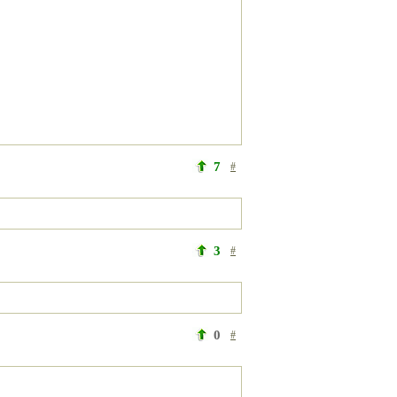
7
#
3
#
0
#