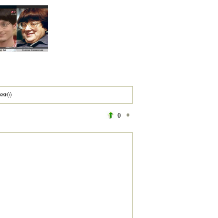
ожи))
0
#