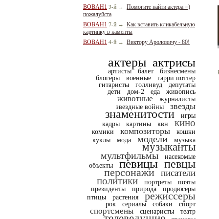
3-й
BOBAH1
→
Помогите найти актера =)
пожалуйста
7-й
BOBAH1
→
Как вставить кликабельную
картинку в каменты
4-й
BOBAH1
→
Виктору Ароловичу - 80!
актеры
актрисы
артисты
балет
бизнесмены
блогеры
военные
гарри поттер
гитаристы
голливуд
депутаты
дети
дом-2
еда
живопись
животные
журналисты
звезды
звездные войны
знаменитости
игры
кино
кадры
картины
квн
композиторы
комики
кошки
модели
куклы
мода
музыка
музыканты
мультфильмы
насекомые
певицы
певцы
объекты
персонажи
писатели
политики
портреты
поэты
президенты
природа
продюсеры
режиссеры
птицы
растения
рок
сериалы
собаки
спорт
спортсмены
сценаристы
театр
телеведущие