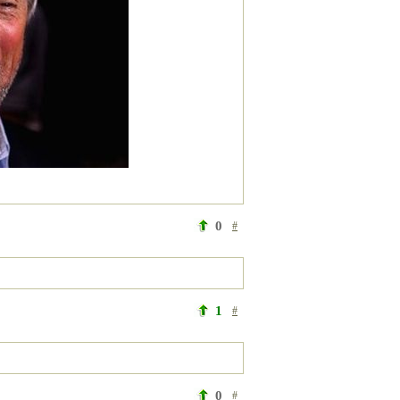
0
#
1
#
0
#