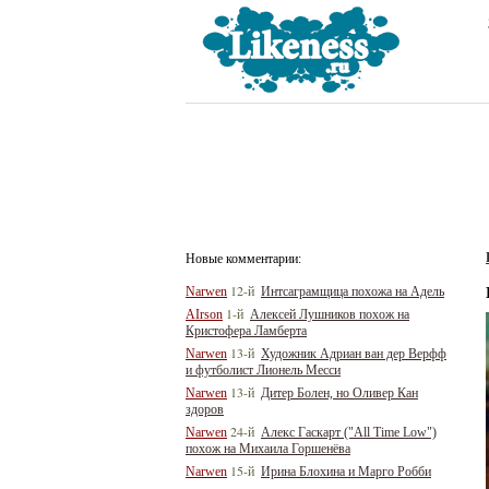
Новые комментарии:
12-й
Narwen
Интсаграмщица похожа на Адель
1-й
AIrson
Алексей Лушников похож на
Кристофера Ламберта
13-й
Narwen
Художник Адриан ван дер Верфф
и футболист Лионель Месси
13-й
Narwen
Дитер Болен, но Оливер Кан
здоров
24-й
Narwen
Алекс Гаскарт ("All Time Low")
похож на Михаила Горшенёва
15-й
Narwen
Ирина Блохина и Марго Робби