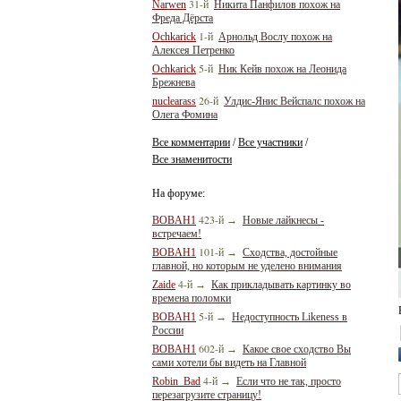
31-й
Narwen
Никита Панфилов похож на
Фреда Дёрста
1-й
Ochkarick
Арнольд Вослу похож на
Алексея Петренко
5-й
Ochkarick
Ник Кейв похож на Леонида
Брежнева
26-й
nuclearass
Улдис-Янис Вейспалс похож на
Олега Фомина
Все комментарии
Все участники
/
/
Все знаменитости
На форуме:
423-й
BOBAH1
→
Новые лайкнесы -
встречаем!
101-й
BOBAH1
→
Сходства, достойные
главной, но которым не уделено внимания
4-й
Zaide
→
Как прикладывать картинку во
времена поломки
5-й
BOBAH1
→
Недоступность Likeness в
России
602-й
BOBAH1
→
Какое свое сходство Вы
сами хотели бы видеть на Главной
4-й
Robin_Bad
→
Если что не так, просто
перезагрузите страницу!