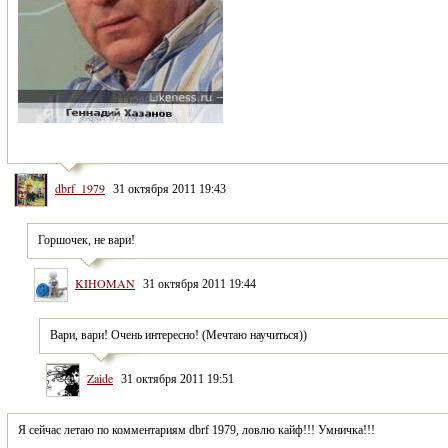
dbrf_1979
31 октября 2011 19:43
Горшочек, не вари!
KIHOMAN
31 октября 2011 19:44
Вари, вари! Очень интересно! (Мечтаю научиться))
Zaide
31 октября 2011 19:51
Я сейчас летаю по комментариям dbrf 1979, ловлю кайф!!! Умничка!!!