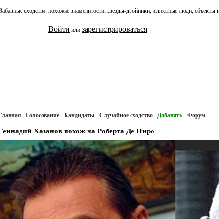
Забавные сходства: похожие знаменитости, звёзды-двойники, известные люди, объекты 
Войти
зарегистрироваться
или
Главная
Голосование
Кандидаты
Случайное сходство
Добавить
Форум
Геннадий Хазанов похож на Роберта Де Ниро