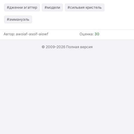
#дженни эгаттер
#модели
#сильвия кристель
#эммануэль
Автор:
awoiaf-asoif-aiowf
Оценка:
30
© 2009–2026
Полная версия