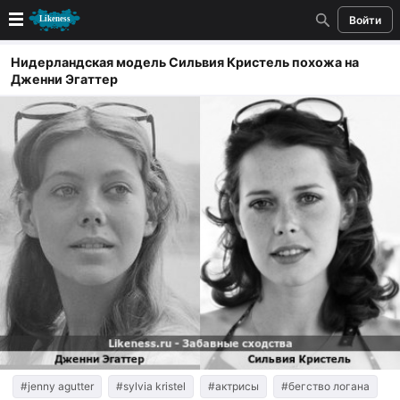
Войти
Новые
Нидерландская модель Сильвия Кристель похожа на
Дженни Эгаттер
Лучшие
Голосование
Кандидаты
Случайное сходство 👍
Создать сходство
Для публикации необходима авторизация
Поиск
#jenny agutter
#sylvia kristel
#актрисы
#бегство логана