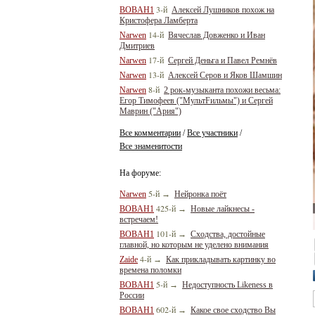
3-й
BOBAH1
Алексей Лушников похож на
Кристофера Ламберта
14-й
Narwen
Вячеслав Довженко и Иван
Дмитриев
17-й
Narwen
Сергей Деньга и Павел Ремнёв
13-й
Narwen
Алексей Серов и Яков Шамшин
8-й
Narwen
2 рок-музыканта похожи весьма:
Егор Тимофеев ("МультFильмы") и Сергей
Маврин ("Ария")
Все комментарии
Все участники
/
/
Все знаменитости
На форуме:
5-й
Narwen
→
Нейронка поёт
425-й
BOBAH1
→
Новые лайкнесы -
встречаем!
101-й
BOBAH1
→
Сходства, достойные
главной, но которым не уделено внимания
4-й
Zaide
→
Как прикладывать картинку во
времена поломки
5-й
BOBAH1
→
Недоступность Likeness в
России
602-й
BOBAH1
→
Какое свое сходство Вы