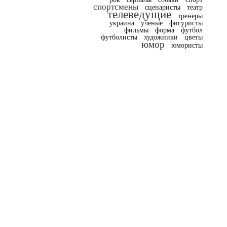
спортсмены
сценаристы
театр
телеведущие
тренеры
украина
ученые
фигуристы
фильмы
форма
футбол
футболисты
художники
цветы
юмор
юмористы