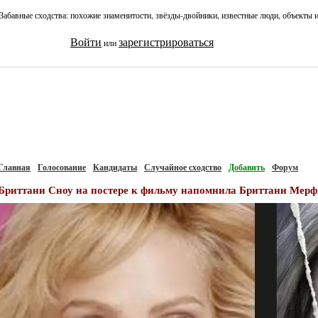
Забавные сходства: похожие знаменитости, звёзды-двойники, известные люди, объекты 
Войти
зарегистрироваться
или
Главная
Голосование
Кандидаты
Случайное сходство
Добавить
Форум
Бриттани Сноу на постере к фильму напомнила Бриттани Мер