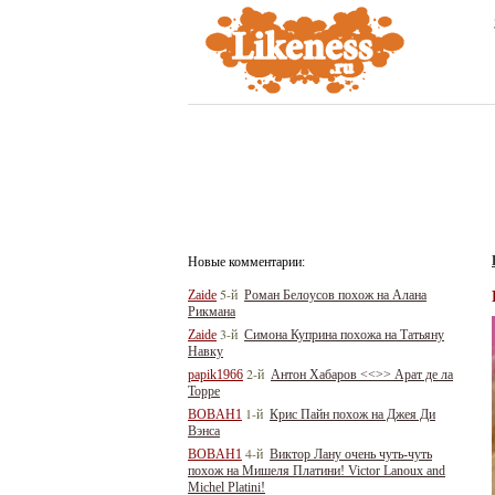
Новые комментарии:
5-й
Zaide
Роман Белоусов похож на Алана
Рикмана
3-й
Zaide
Симона Куприна похожа на Татьяну
Навку
2-й
papik1966
Антон Хабаров <<>> Арат де ла
Торре
1-й
BOBAH1
Крис Пайн похож на Джея Ди
Вэнса
4-й
BOBAH1
Виктор Лану очень чуть-чуть
похож на Мишеля Платини! Victor Lanoux and
Michel Platini!