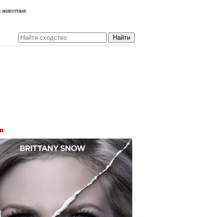
и животные
фи