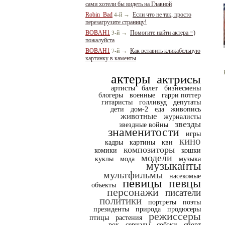
сами хотели бы видеть на Главной
4-й
Robin_Bad
→
Если что не так, просто
перезагрузите страницу!
3-й
BOBAH1
→
Помогите найти актера =)
пожалуйста
7-й
BOBAH1
→
Как вставить кликабельную
картинку в каменты
актеры
актрисы
артисты
балет
бизнесмены
блогеры
военные
гарри поттер
гитаристы
голливуд
депутаты
дети
дом-2
еда
живопись
животные
журналисты
звезды
звездные войны
знаменитости
игры
кино
кадры
картины
квн
композиторы
комики
кошки
модели
куклы
мода
музыка
музыканты
мультфильмы
насекомые
певицы
певцы
объекты
персонажи
писатели
политики
портреты
поэты
президенты
природа
продюсеры
режиссеры
птицы
растения
рок
сериалы
собаки
спорт