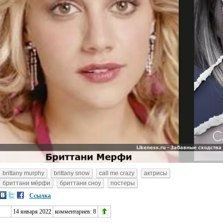
brittany murphy
brittany snow
call me crazy
актрисы
бриттани мёрфи
бриттани сноу
постеры
Ссылка
14 января 2022
комментариев:
8