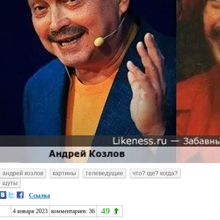
андрей козлов
картины
телеведущие
что? где? когда?
шуты
Ссылка
49
4 января 2023
комментариев:
36