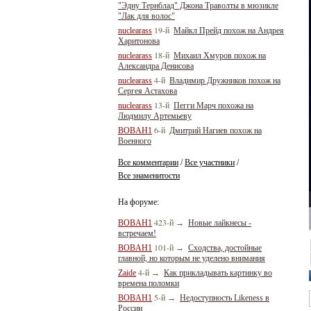
"Эдну Тернблад" Джона Траволты в мюзикле
"Лак для волос"
19-й
nuclearass
Майкл Прейд похож на Андрея
Харитонова
18-й
nuclearass
Михаил Хмуров похож на
Александра Денисова
4-й
nuclearass
Владимир Дружников похож на
Сергея Астахова
13-й
nuclearass
Пегги Марч похожа на
Людмилу Артемьеву
6-й
BOBAH1
Дмитрий Нагиев похож на
Военного
Все комментарии
Все участники
/
/
Все знаменитости
На форуме:
423-й
BOBAH1
→
Новые лайкнесы -
встречаем!
101-й
BOBAH1
→
Сходства, достойные
главной, но которым не уделено внимания
4-й
Zaide
→
Как прикладывать картинку во
времена поломки
5-й
BOBAH1
→
Недоступность Likeness в
России