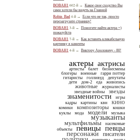
602-й
BOBAH1
→
Какое свое сходство Вы
сами хотели бы видеть на Главной
4-й
Robin_Bad
→
Если что не так, просто
перезагрузите страницу!
3-й
BOBAH1
→
Помогите найти актера =)
пожалуйста
7-й
BOBAH1
→
Как вставить кликабельную
картинку в каменты
4-й
BOBAH1
→
Виктору Ароловичу - 80!
актеры
актрисы
артисты
балет
бизнесмены
блогеры
военные
гарри поттер
гитаристы
голливуд
депутаты
дети
дом-2
еда
живопись
животные
журналисты
звезды
звездные войны
знаменитости
игры
кино
кадры
картины
квн
композиторы
комики
кошки
модели
куклы
мода
музыка
музыканты
мультфильмы
насекомые
певицы
певцы
объекты
персонажи
писатели
политики
портреты
поэты