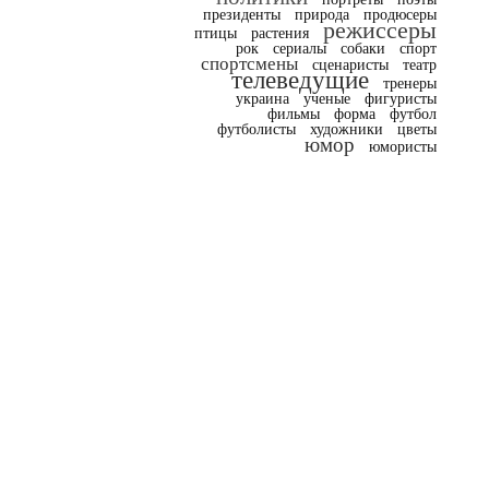
президенты
природа
продюсеры
режиссеры
птицы
растения
рок
сериалы
собаки
спорт
спортсмены
сценаристы
театр
телеведущие
тренеры
украина
ученые
фигуристы
фильмы
форма
футбол
футболисты
художники
цветы
юмор
юмористы