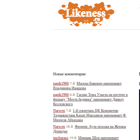
Новые комментарии:
7-й
papik1966
Милош Бикович напоминает
Владимира Ивашова
6-й
papik1966
Гаспар Тома Ульель на постере к
фильму "Месть бедняка" напоминает Данилу
Козловского
7-й
Narwen
1-й секретарь ЦК Компартии
Таджикистана Кахар Макхамов напоминает Ф.
Мюррэя Абрахама
18-й
Narwen
Флоренс Ауэр похожа на Жерара
Депардье
19-й
nuclearass
Мириам Шор напоминает