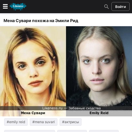
Войти
Новые
Мена Сувари похожа на Эмили Рид
Лучшие
Голосование
Кандидаты
Случайное сходство 👍
Создать сходство
Для публикации необходима авторизация
Поиск
#emily reid
#mena suvari
#актрисы