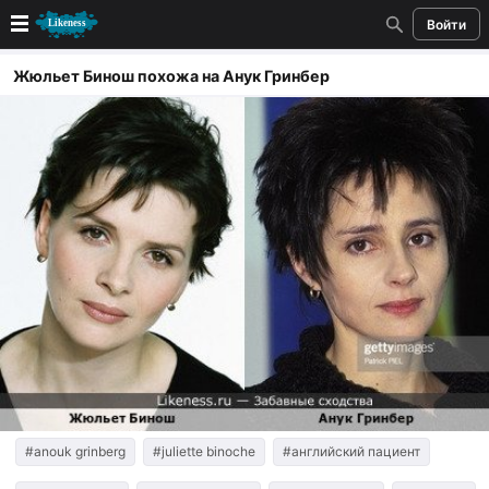
Войти
Новые
Жюльет Бинош похожа на Анук Гринбер
Лучшие
Голосование
Кандидаты
Случайное сходство 👍
Создать сходство
Для публикации необходима авторизация
Поиск
#anouk grinberg
#juliette binoche
#английский пациент