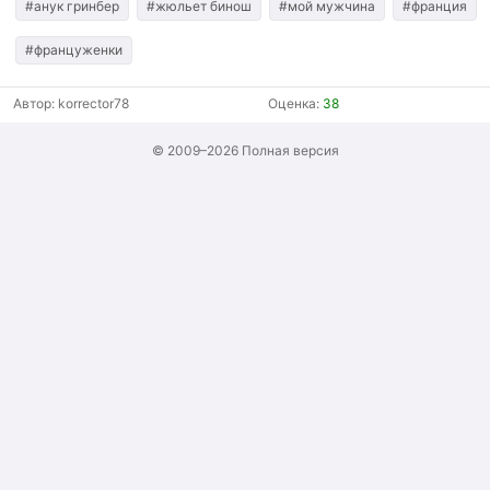
#анук гринбер
#жюльет бинош
#мой мужчина
#франция
#француженки
Автор:
korrector78
Оценка:
38
© 2009–2026
Полная версия