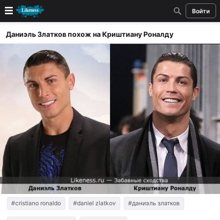
Войти
Новые
Даниэль Златков похож на Криштиану Роналду
Лучшие
Голосование
Кандидаты
Случайное сходство 👍
Создать сходство
Для публикации необходима авторизация
Поиск
#cristiano ronaldo
#daniel zlatkov
#даниэль златков