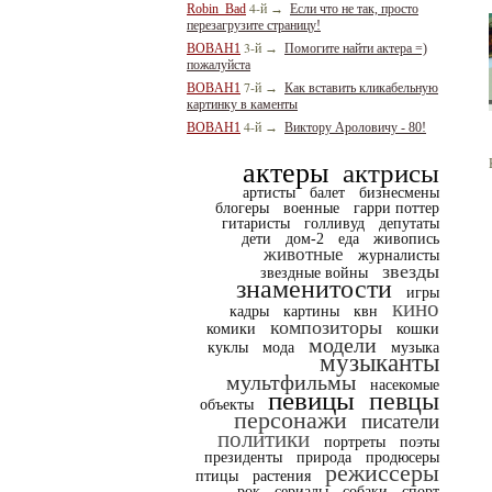
4-й
Robin_Bad
→
Если что не так, просто
перезагрузите страницу!
3-й
BOBAH1
→
Помогите найти актера =)
пожалуйста
7-й
BOBAH1
→
Как вставить кликабельную
картинку в каменты
4-й
BOBAH1
→
Виктору Ароловичу - 80!
актеры
актрисы
артисты
балет
бизнесмены
блогеры
военные
гарри поттер
гитаристы
голливуд
депутаты
дети
дом-2
еда
живопись
животные
журналисты
звезды
звездные войны
знаменитости
игры
кино
кадры
картины
квн
композиторы
комики
кошки
модели
куклы
мода
музыка
музыканты
мультфильмы
насекомые
певицы
певцы
объекты
персонажи
писатели
политики
портреты
поэты
президенты
природа
продюсеры
режиссеры
птицы
растения
рок
сериалы
собаки
спорт