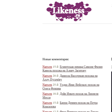
Новые комментарии:
15-й
Narwen
Египетская певица Симоне Филип
Камель похожа на Алину Загитову
20-й
Narwen
Даниэла Вассерман похожа на
Аллу Пугачёву
25-й
Narwen
Улдис-Янис Вейспалс похож на
Олега Фомина
18-й
Narwen
Дэйв Инкер похож на Лионеля
Месси
15-й
Narwen
Барри Деннен похож на Петра
Красилова
12-й
Narwen
Фред Вентура похож на Джуда