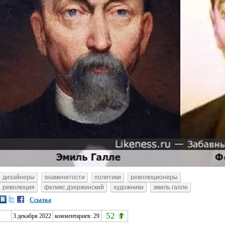
дизайнеры
знаменитости
политики
революционеры
революция
феликс дзержинский
художники
эмиль галле
Ссылка
52
3 декабря 2022
комментариев:
29