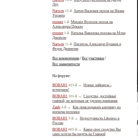
Лоу
12-й
Narwen
Антон Васильев похож на Ивана
Урганта
1-й
rezoner
Михаил Волохов похож на
Александра Цекало
1-й
rezoner
Наталья Вавилова похожа на Мэри
Джонсон
11-й
Narwen
Писатель Александр Бушков и
Федор Двинятин
Все комментарии
Все участники
/
/
Все знаменитости
На форуме:
423-й
BOBAH1
→
Новые лайкнесы -
встречаем!
101-й
BOBAH1
→
Сходства, достойные
главной, но которым не уделено внимания
4-й
Zaide
→
Как прикладывать картинку во
времена поломки
5-й
BOBAH1
→
Недоступность Likeness в
России
602-й
BOBAH1
→
Какое свое сходство Вы
сами хотели бы видеть на Главной