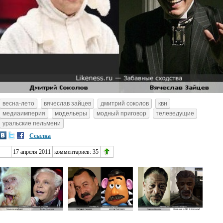
весна-лето
вячеслав зайцев
дмитрий соколов
квн
медиаимперия
модельеры
модный приговор
телеведущие
уральские пельмени
Ссылка
17 апреля 2011
комментариев:
35