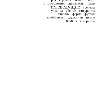
спортсмены
сценаристы
театр
телеведущие
тренеры
украина
ученые
фигуристы
фильмы
форма
футбол
футболисты
художники
цветы
юмор
юмористы