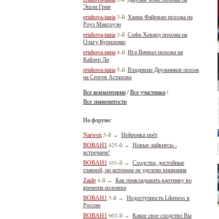
Эшли Грин
3-й
ertahova-tania
Ханна Файрман похожа на
Роуз Макгоуэн
3-й
ertahova-tania
Софи Ховард похожа на
Ольгу Куриленко
4-й
ertahova-tania
Ига Вирвал похожа на
Кайлер Ли
5-й
ertahova-tania
Владимир Дружников похож
на Сергея Астахова
Все комментарии
Все участники
/
/
Все знаменитости
На форуме:
5-й
Narwen
→
Нейронка поёт
425-й
BOBAH1
→
Новые лайкнесы -
встречаем!
101-й
BOBAH1
→
Сходства, достойные
главной, но которым не уделено внимания
4-й
Zaide
→
Как прикладывать картинку во
времена поломки
5-й
BOBAH1
→
Недоступность Likeness в
России
602-й
BOBAH1
→
Какое свое сходство Вы