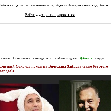
Забавные сходства: похожие знаменитости, звёзды-двойники, известные люди, объекты 
Войти
зарегистрироваться
или
Главная
Голосование
Кандидаты
Случайное сходство
Добавить
Форум
Дмитрий Соколов похож на Вячеслава Зайцева (даже без этого
наряда))