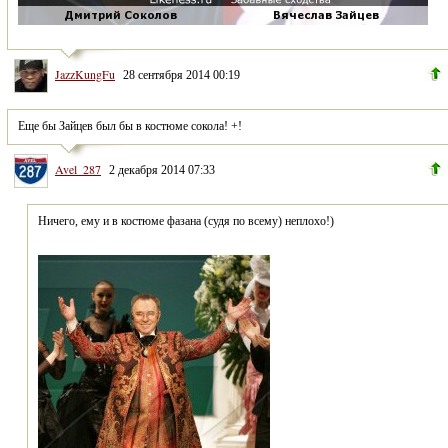
JazzKungFu
28 сентября 2014 00:19
Еще бы Зайцев был бы в костюме сокола! +!
Avel_287
2 декабря 2014 07:33