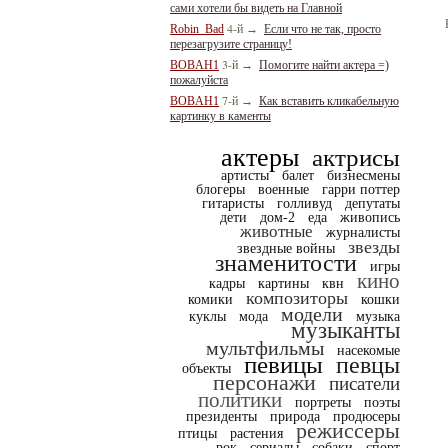
сами хотели бы видеть на Главной
4-й
Robin_Bad
→
Если что не так, просто
перезагрузите страницу!
3-й
BOBAH1
→
Помогите найти актера =)
пожалуйста
7-й
BOBAH1
→
Как вставить кликабельную
картинку в каменты
актеры
актрисы
артисты
балет
бизнесмены
блогеры
военные
гарри поттер
гитаристы
голливуд
депутаты
дети
дом-2
еда
живопись
животные
журналисты
звезды
звездные войны
знаменитости
игры
кино
кадры
картины
квн
композиторы
комики
кошки
модели
куклы
мода
музыка
музыканты
мультфильмы
насекомые
певицы
певцы
объекты
персонажи
писатели
политики
портреты
поэты
президенты
природа
продюсеры
режиссеры
птицы
растения
рок
сериалы
собаки
спорт