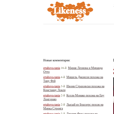
Новые комментарии:
16-й
ertahova-tania
Мария Леонова и Миранда
Отто
4-й
ertahova-tania
Мишель Джонсон похожа на
Тину Фей
3-й
ertahova-tania
Ивонн Страховски похожа на
Кристанну Локен
2-й
ertahova-tania
Келли Монако похожа на Еву
Лонгорию
2-й
ertahova-tania
Лысый из Браззерс похож на
Марка Стронга
2-й
ertahova-tania
Джулия Фокс похожа на