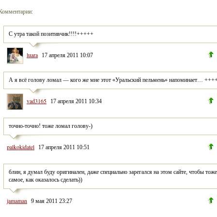
Комментарии:
С утра такой позитивчик!!!!+++++
luara
17 апреля 2011 10:07
А я всё голову ломал — кого же мне этот «Уральский пельмень» напоминает… +++
vad3165
17 апреля 2011 10:34
точно-точно! тоже ломал голову-)
palkokidatel
17 апреля 2011 10:51
блин, я думал буду оригинален, даже специально зарегался на этом сайте, чтобы тоже 
самое, как оказалось сделать))
jamaman
9 мая 2011 23:27