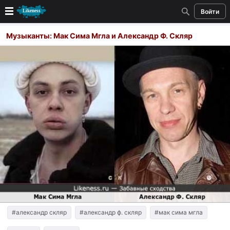
Войти
Новые
Музыканты: Мак Сима Мгла и Александр Ф. Скляр
Лучшие
Голосование
Кандидаты
Случайное сходство 👍
Создать сходство
Для публикации необходима авторизация
Поиск
#александр скляр
#александр ф. скляр
#мак сима мгла